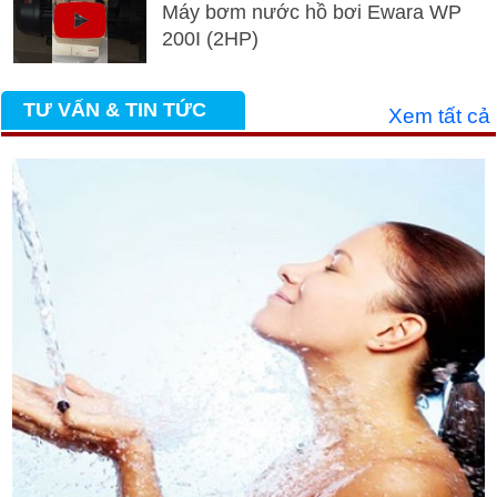
Máy bơm nước hồ bơi Ewara WP
200I (2HP)
TƯ VẤN & TIN TỨC
Xem tất cả