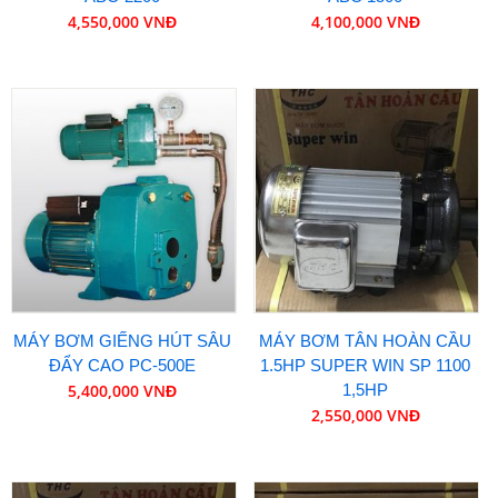
4,550,000 VNĐ
4,100,000 VNĐ
MÁY BƠM GIẾNG HÚT SÂU
MÁY BƠM TÂN HOÀN CẦU
ĐẨY CAO PC-500E
1.5HP SUPER WIN SP 1100
5,400,000 VNĐ
1,5HP
2,550,000 VNĐ