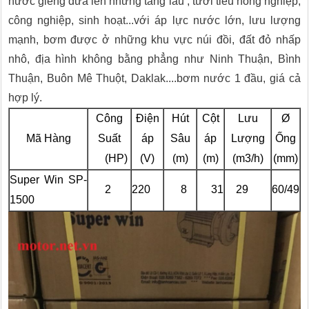
nước giếng đưa lên những tầng lầu , tưới tiêu nông nghiệp,
công nghiệp, sinh hoạt...với áp lực nước lớn, lưu lượng
mạnh, bơm được ở những khu vực núi đồi, đất đỏ nhấp
nhô, địa hình không bằng phẳng như Ninh Thuận, Bình
Thuận, Buôn Mê Thuột, Daklak....bơm nước 1 đầu, giá cả
hợp lý.
Công
Điện
Hút
Cột
Lưu
Ø
Mã Hàng
Suất
áp
Sâu
áp
Lượng
Ống
(HP)
(V)
(m)
(m)
(m3/h)
(mm)
Super Win SP-
2
220
8
31
29
60/49
1500