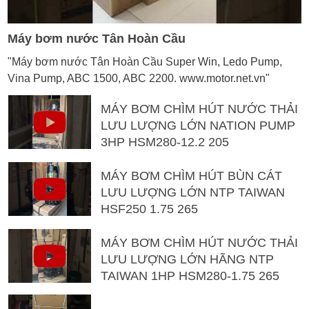
Máy bơm nước Tân Hoàn Cầu
"Máy bơm nước Tân Hoàn Cầu Super Win, Ledo Pump,
Vina Pump, ABC 1500, ABC 2200. www.motor.net.vn"
MÁY BƠM CHÌM HÚT NƯỚC THẢI
LƯU LƯỢNG LỚN NATION PUMP
3HP HSM280-12.2 205
MÁY BƠM CHÌM HÚT BÙN CÁT
LƯU LƯỢNG LỚN NTP TAIWAN
HSF250 1.75 265
MÁY BƠM CHÌM HÚT NƯỚC THẢI
LƯU LƯỢNG LỚN HÃNG NTP
TAIWAN 1HP HSM280-1.75 265