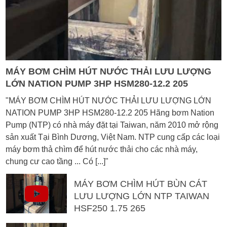
MÁY BƠM CHÌM HÚT NƯỚC THẢI LƯU LƯỢNG
LỚN NATION PUMP 3HP HSM280-12.2 205
"MÁY BƠM CHÌM HÚT NƯỚC THẢI LƯU LƯỢNG LỚN
NATION PUMP 3HP HSM280-12.2 205 Hãng bơm Nation
Pump (NTP) có nhà máy đặt tại Taiwan, năm 2010 mở rộng
sản xuất Tại Bình Dương, Việt Nam. NTP cung cấp các loại
máy bơm thả chìm để hút nước thải cho các nhà máy,
chung cư cao tầng ... Có [...]"
MÁY BƠM CHÌM HÚT BÙN CÁT
LƯU LƯỢNG LỚN NTP TAIWAN
HSF250 1.75 265