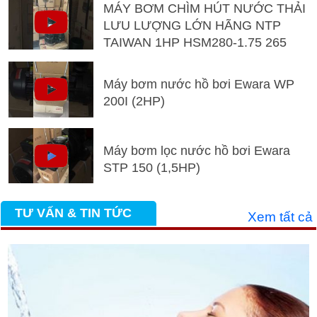
MÁY BƠM CHÌM HÚT NƯỚC THẢI
LƯU LƯỢNG LỚN HÃNG NTP
TAIWAN 1HP HSM280-1.75 265
Máy bơm nước hồ bơi Ewara WP
200I (2HP)
Máy bơm lọc nước hồ bơi Ewara
STP 150 (1,5HP)
TƯ VẤN & TIN TỨC
Xem tất cả