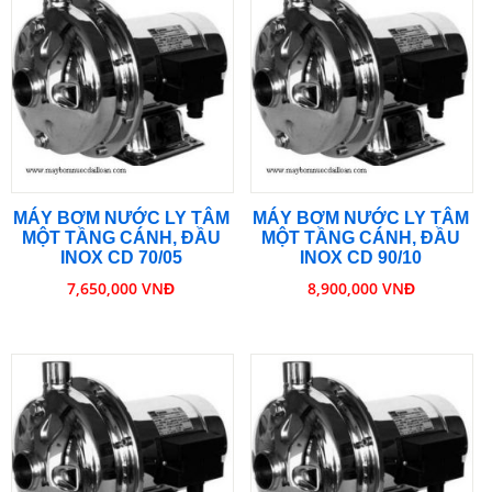
MÁY BƠM NƯỚC LY TÂM
MÁY BƠM NƯỚC LY TÂM
MỘT TẦNG CÁNH, ĐẦU
MỘT TẦNG CÁNH, ĐẦU
INOX CD 70/05
INOX CD 90/10
7,650,000 VNĐ
8,900,000 VNĐ