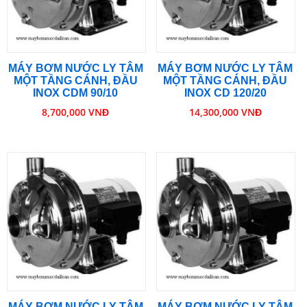
MÁY BƠM NƯỚC LY TÂM
MÁY BƠM NƯỚC LY TÂM
MỘT TẦNG CÁNH, ĐẦU
MỘT TẦNG CÁNH, ĐẦU
INOX CDM 90/10
INOX CD 120/20
8,700,000 VNĐ
14,300,000 VNĐ
MÁY BƠM NƯỚC LY TÂM
MÁY BƠM NƯỚC LY TÂM