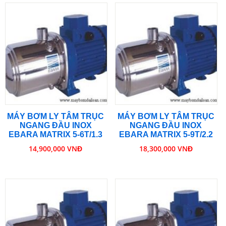
MÁY BƠM LY TÂM TRỤC
MÁY BƠM LY TÂM TRỤC
NGANG ĐẦU INOX
NGANG ĐẦU INOX
EBARA MATRIX 5-6T/1.3
EBARA MATRIX 5-9T/2.2
14,900,000 VNĐ
18,300,000 VNĐ