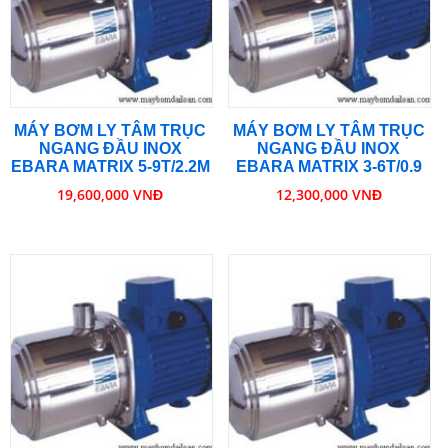
MÁY BƠM LY TÂM TRỤC
MÁY BƠM LY TÂM TRỤC
NGANG ĐẦU INOX
NGANG ĐẦU INOX
EBARA MATRIX 5-9T/2.2M
EBARA MATRIX 3-6T/0.9
19,600,000 VNĐ
12,300,000 VNĐ