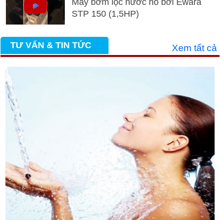
Máy bơm lọc nước hồ bơi Ewara
STP 150 (1,5HP)
TƯ VẤN & TIN TỨC
Xem tất cả