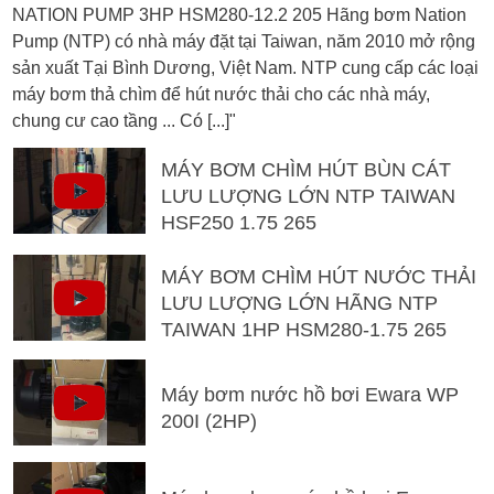
NATION PUMP 3HP HSM280-12.2 205 Hãng bơm Nation
Pump (NTP) có nhà máy đặt tại Taiwan, năm 2010 mở rộng
sản xuất Tại Bình Dương, Việt Nam. NTP cung cấp các loại
máy bơm thả chìm để hút nước thải cho các nhà máy,
chung cư cao tầng ... Có [...]"
MÁY BƠM CHÌM HÚT BÙN CÁT
LƯU LƯỢNG LỚN NTP TAIWAN
HSF250 1.75 265
MÁY BƠM CHÌM HÚT NƯỚC THẢI
LƯU LƯỢNG LỚN HÃNG NTP
TAIWAN 1HP HSM280-1.75 265
Máy bơm nước hồ bơi Ewara WP
200I (2HP)