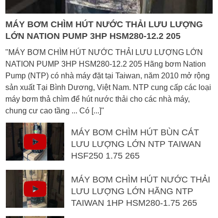
MÁY BƠM CHÌM HÚT NƯỚC THẢI LƯU LƯỢNG
LỚN NATION PUMP 3HP HSM280-12.2 205
"MÁY BƠM CHÌM HÚT NƯỚC THẢI LƯU LƯỢNG LỚN
NATION PUMP 3HP HSM280-12.2 205 Hãng bơm Nation
Pump (NTP) có nhà máy đặt tại Taiwan, năm 2010 mở rộng
sản xuất Tại Bình Dương, Việt Nam. NTP cung cấp các loại
máy bơm thả chìm để hút nước thải cho các nhà máy,
chung cư cao tầng ... Có [...]"
MÁY BƠM CHÌM HÚT BÙN CÁT
LƯU LƯỢNG LỚN NTP TAIWAN
HSF250 1.75 265
MÁY BƠM CHÌM HÚT NƯỚC THẢI
LƯU LƯỢNG LỚN HÃNG NTP
TAIWAN 1HP HSM280-1.75 265