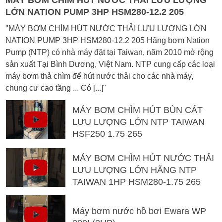
MÁY BƠM CHÌM HÚT NƯỚC THẢI LƯU LƯỢNG
LỚN NATION PUMP 3HP HSM280-12.2 205
"MÁY BƠM CHÌM HÚT NƯỚC THẢI LƯU LƯỢNG LỚN
NATION PUMP 3HP HSM280-12.2 205 Hãng bơm Nation
Pump (NTP) có nhà máy đặt tại Taiwan, năm 2010 mở rộng
sản xuất Tại Bình Dương, Việt Nam. NTP cung cấp các loại
máy bơm thả chìm để hút nước thải cho các nhà máy,
chung cư cao tầng ... Có [...]"
MÁY BƠM CHÌM HÚT BÙN CÁT
LƯU LƯỢNG LỚN NTP TAIWAN
HSF250 1.75 265
MÁY BƠM CHÌM HÚT NƯỚC THẢI
LƯU LƯỢNG LỚN HÃNG NTP
TAIWAN 1HP HSM280-1.75 265
Máy bơm nước hồ bơi Ewara WP