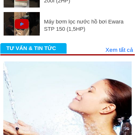
200I (2HP)
Máy bơm lọc nước hồ bơi Ewara
STP 150 (1,5HP)
TƯ VẤN & TIN TỨC
Xem tất cả