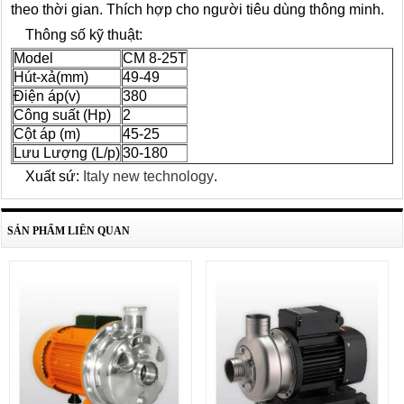
theo th
ời gian
. Th
ích hợp cho người tiêu dùng thông minh.
Thông số kỹ thuật:
Model
CM 8-25T
Hút-xả(mm)
49-49
Điện áp(v)
380
Công suất (Hp)
2
Cột áp (m)
45-25
Lưu Lượng (L/p)
30-180
Xuất sứ:
Italy new technology
.
SẢN PHẨM LIÊN QUAN