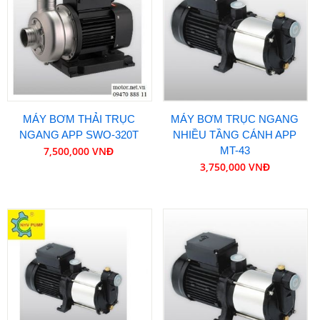
MÁY BƠM THẢI TRỤC
MÁY BƠM TRỤC NGANG
NGANG APP SWO-320T
NHIỀU TẦNG CÁNH APP
7,500,000 VNĐ
MT-43
3,750,000 VNĐ