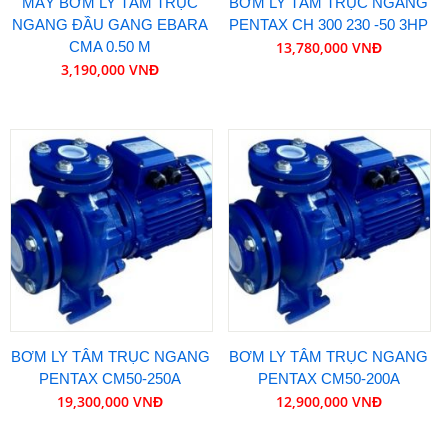
MÁY BƠM LY TÂM TRỤC
BƠM LY TÂM TRỤC NGANG
NGANG ĐẦU GANG EBARA
PENTAX CH 300 230 -50 3HP
CMA 0.50 M
13,780,000 VNĐ
3,190,000 VNĐ
BƠM LY TÂM TRỤC NGANG
BƠM LY TÂM TRỤC NGANG
PENTAX CM50-250A
PENTAX CM50-200A
19,300,000 VNĐ
12,900,000 VNĐ