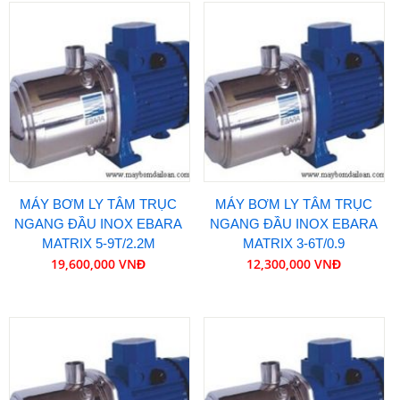
MÁY BƠM LY TÂM TRỤC
MÁY BƠM LY TÂM TRỤC
NGANG ĐẦU INOX EBARA
NGANG ĐẦU INOX EBARA
MATRIX 5-9T/2.2M
MATRIX 3-6T/0.9
19,600,000 VNĐ
12,300,000 VNĐ