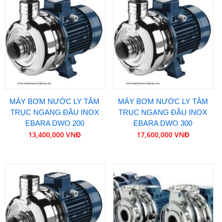
MÁY BƠM NƯỚC LY TÂM
MÁY BƠM NƯỚC LY TÂM
TRỤC NGANG ĐẦU INOX
TRỤC NGANG ĐẦU INOX
EBARA DWO 200
EBARA DWO 300
13,400,000 VNĐ
17,600,000 VNĐ