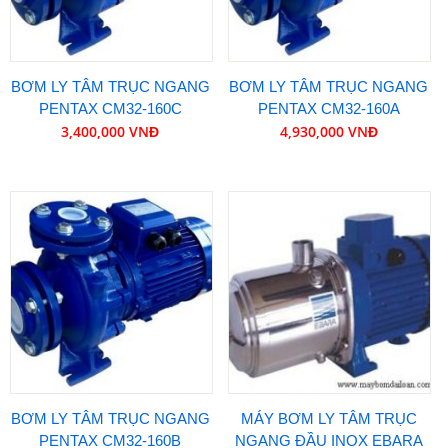
BƠM LY TÂM TRỤC NGANG
BƠM LY TÂM TRỤC NGANG
PENTAX CM32-160C
PENTAX CM32-160A
3,400,000 VNĐ
4,930,000 VNĐ
BƠM LY TÂM TRỤC NGANG
MÁY BƠM LY TÂM TRỤC
PENTAX CM32-160B
NGANG ĐẦU INOX EBARA