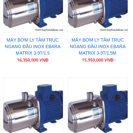
MÁY BƠM LY TÂM TRỤC
MÁY BƠM LY TÂM TRỤC
NGANG ĐẦU INOX EBARA
NGANG ĐẦU INOX EBARA
MATRIX 3-9T/1.5
MATRIX 3-9T/1.5M
16,350,000 VNĐ
15,950,000 VNĐ