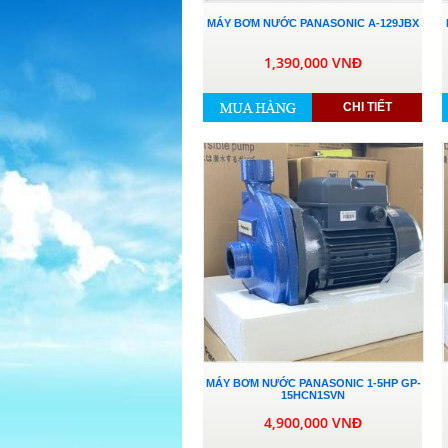
MÁY BƠM NƯỚC PANASONIC A-129JBX
1,390,000 VNĐ
CHI TIẾT
MÁY BƠM NƯỚC PANASONIC 1-5HP GP-
15HCN1SVN
4,900,000 VNĐ