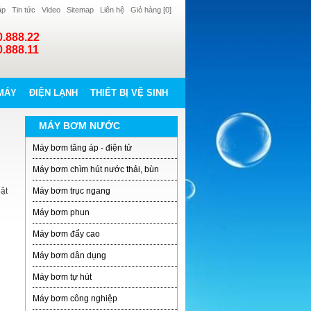
áp
Tin tức
Video
Sitemap
Liên hệ
Giỏ hàng [
0
]
0.888.22
0.888.11
MÁY
ĐIỆN LẠNH
THIẾT BỊ VỆ SINH
MÁY BƠM NƯỚC
Máy bơm tăng áp - điện tử
Máy bơm chìm hút nước thải, bùn
ật
Máy bơm trục ngang
Máy bơm phun
Máy bơm đẩy cao
Máy bơm dân dụng
Máy bơm tự hút
Máy bơm công nghiệp