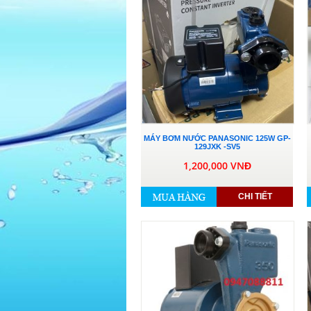
MÁY BƠM NƯỚC PANASONIC 125W GP-
129JXK -SV5
1,200,000 VNĐ
CHI TIẾT