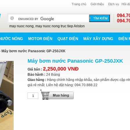
Trang chủ
Giới thiệu
Dịch vụ
Hỏi đ
094.7
094.7
may nuoc nong
,
may nuoc nong truc tiep Ariston
NƯỚC NÓNG
MOTOR ĐIỆN
QUẠT ĐIỆN
MÁY XÂY DỰNG
ĐIỆN 
 Máy bơm nước Panasonic GP-250JXK
Máy bơm nước Panasonic GP-250JXK
2,250,000 VNĐ
Giá bán :
Bảo hành :
24 tháng
Giao hàng :
Hàng chính hãng nhập khẩu, sản phẩm được cập nh
giá rẻ nhất. Liên hệ đặt hàng: 094.70.888.22