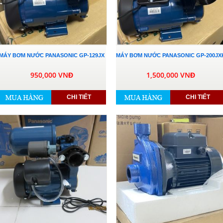
MÁY BƠM NƯỚC PANASONIC GP-129JX
MÁY BƠM NƯỚC PANASONIC GP-200JX
950,000 VNĐ
1,500,000 VNĐ
CHI TIẾT
CHI TIẾT