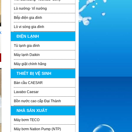
Lò nướng- Vỉ nướng
Bếp điện gia đình
Lò vi sóng gia đình
K
ĐIỆN LẠNH
Tủ lạnh gia đình
Máy lạnh Daikin
Máy giặt chính hãng
THIẾT BỊ VỆ SINH
Bàn cầu CAESAR
Lavabo Caesar
Bồn nước cao cấp Đại Thành
NHÀ SẢN XUẤT
Máy bơm TECO
Máy bơm Nation Pump (NTP)