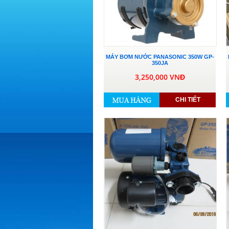
MÁY BƠM NƯỚC PANASONIC 350W GP-
350JA
3,250,000 VNĐ
CHI TIẾT