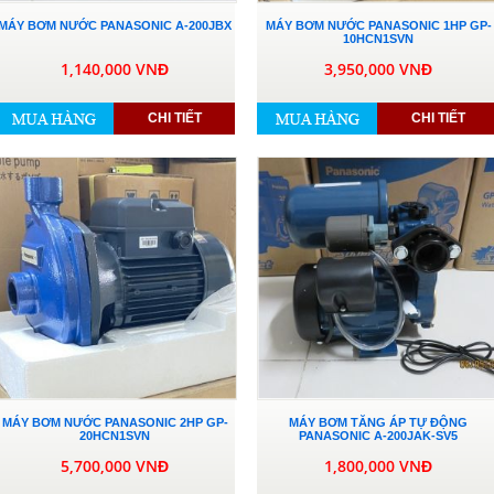
MÁY BƠM NƯỚC PANASONIC A-200JBX
MÁY BƠM NƯỚC PANASONIC 1HP GP-
10HCN1SVN
1,140,000 VNĐ
3,950,000 VNĐ
CHI TIẾT
CHI TIẾT
MÁY BƠM NƯỚC PANASONIC 2HP GP-
MÁY BƠM TĂNG ÁP TỰ ĐỘNG
20HCN1SVN
PANASONIC A-200JAK-SV5
5,700,000 VNĐ
1,800,000 VNĐ