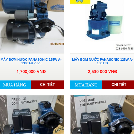
MÁY BƠM NƯỚC PANASONIC 125W A-
MÁY BƠM NƯỚC PANASONIC 125W A-
130JAK -SV5
130JTX
1,700,000 VNĐ
2,530,000 VNĐ
CHI TIẾT
CHI TIẾT