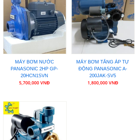
MÁY BƠM NƯỚC
MÁY BƠM TĂNG ÁP TỰ
PANASONIC 2HP GP-
ĐỘNG PANASONIC A-
20HCN1SVN
200JAK-SV5
5,700,000 VNĐ
1,800,000 VNĐ