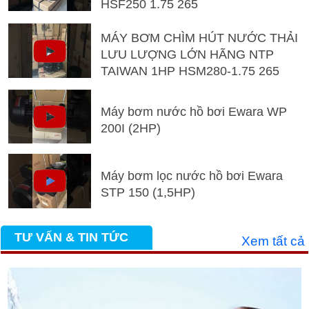
HSF250 1.75 265
MÁY BƠM CHÌM HÚT NƯỚC THẢI
LƯU LƯỢNG LỚN HÃNG NTP
TAIWAN 1HP HSM280-1.75 265
Máy bơm nước hồ bơi Ewara WP
200I (2HP)
Máy bơm lọc nước hồ bơi Ewara
STP 150 (1,5HP)
TƯ VẤN & TIN TỨC
Xem tất cả