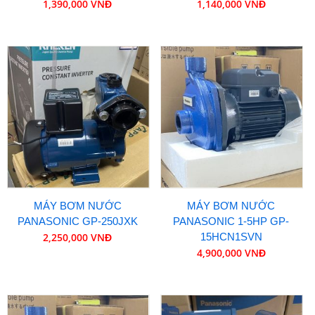
1,390,000 VNĐ
1,140,000 VNĐ
MÁY BƠM NƯỚC
MÁY BƠM NƯỚC
PANASONIC GP-250JXK
PANASONIC 1-5HP GP-
2,250,000 VNĐ
15HCN1SVN
4,900,000 VNĐ