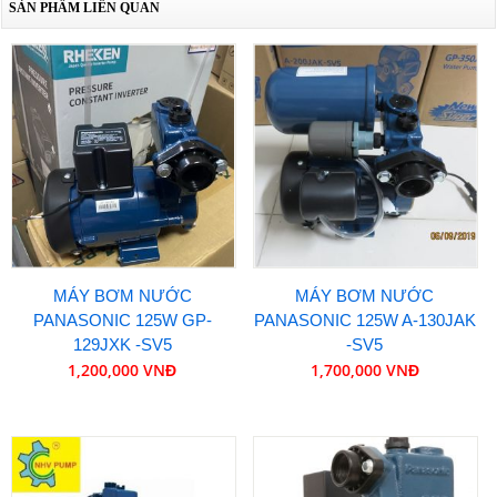
SẢN PHẨM LIÊN QUAN
MÁY BƠM NƯỚC
MÁY BƠM NƯỚC
PANASONIC 125W GP-
PANASONIC 125W A-130JAK
129JXK -SV5
-SV5
1,200,000 VNĐ
1,700,000 VNĐ