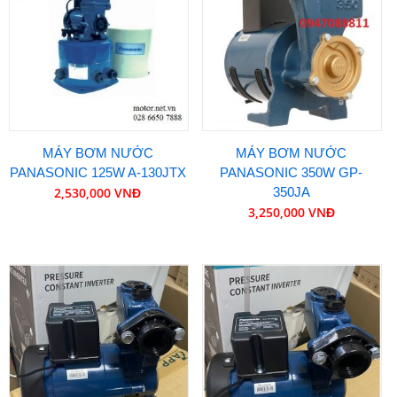
MÁY BƠM NƯỚC
MÁY BƠM NƯỚC
PANASONIC 125W A-130JTX
PANASONIC 350W GP-
2,530,000 VNĐ
350JA
3,250,000 VNĐ