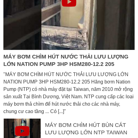
MÁY BƠM CHÌM HÚT NƯỚC THẢI LƯU LƯỢNG
LỚN NATION PUMP 3HP HSM280-12.2 205
"MÁY BƠM CHÌM HÚT NƯỚC THẢI LƯU LƯỢNG LỚN
NATION PUMP 3HP HSM280-12.2 205 Hãng bơm Nation
Pump (NTP) có nhà máy đặt tại Taiwan, năm 2010 mở rộng
sản xuất Tại Bình Dương, Việt Nam. NTP cung cấp các loại
máy bơm thả chìm để hút nước thải cho các nhà máy,
chung cư cao tầng ... Có [...]"
MÁY BƠM CHÌM HÚT BÙN CÁT
LƯU LƯỢNG LỚN NTP TAIWAN