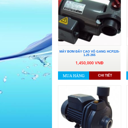
MÁY BƠM ĐẨY CAO VỎ GANG HCP225-
1.25 265
1,450,000 VNĐ
CHI TIẾT