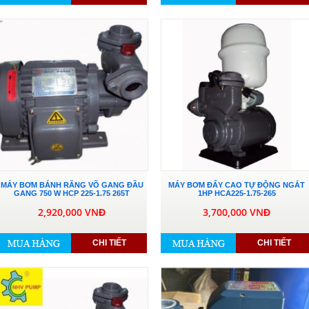
MÁY BƠM BÁNH RĂNG VÕ GANG ĐẦU
MÁY BƠM ĐẨY CAO TỰ ĐỘNG NGẮT
GANG 750 W HCP 225-1.75 265T
1HP HCA225-1.75-265
2,920,000 VNĐ
3,700,000 VNĐ
CHI TIẾT
CHI TIẾT