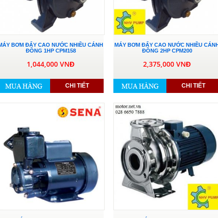
MÁY BƠM ĐẨY CAO NƯỚC NHIỀU CÁNH
MÁY BƠM ĐẨY CAO NƯỚC NHIỀU CÁN
ĐỒNG 1HP CPM158
ĐỒNG 2HP CPM200
1,044,000 VNĐ
2,375,000 VNĐ
CHI TIẾT
CHI TIẾT