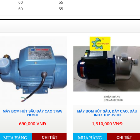
60
55
60
55
MÁY BƠM HÚT SÂU ĐẨY CAO 375W
MÁY BƠM HÚT SÂU, ĐẨY CAO, ĐẦU
PKM60
INOX 1HP JS100
690,000 VNĐ
1,310,000 VNĐ
CHI TIẾT
CHI TIẾT