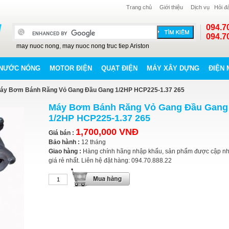
Trang chủ
Giới thiệu
Dịch vụ
Hỏi đ
094.7
094.7
may nuoc nong
,
may nuoc nong truc tiep Ariston
NƯỚC NÓNG
MOTOR ĐIỆN
QUẠT ĐIỆN
MÁY XÂY DỰNG
ĐIỆN 
áy Bơm Bánh Răng Vỏ Gang Đầu Gang 1/2HP HCP225-1.37 265
Máy Bơm Bánh Răng Vỏ Gang Đầu Gang
1/2HP HCP225-1.37 265
1,700,000 VNĐ
Giá bán :
Bảo hành :
12 tháng
Giao hàng :
Hàng chính hãng nhập khẩu, sản phẩm được cập nh
giá rẻ nhất. Liên hệ đặt hàng: 094.70.888.22