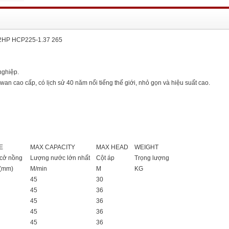
2HP HCP225-1.37 265
nghiệp.
n cao cấp, có lịch sử 40 năm nổi tiếng thế giới, nhỏ gọn và hiệu suất cao.
E
MAX CAPACITY
MAX HEAD
WEIGHT
h cở nồng
Lượng nước lớn nhất
Cột áp
Trọng lượng
 (mm)
M/min
M
KG
45
30
45
36
45
36
45
36
45
36