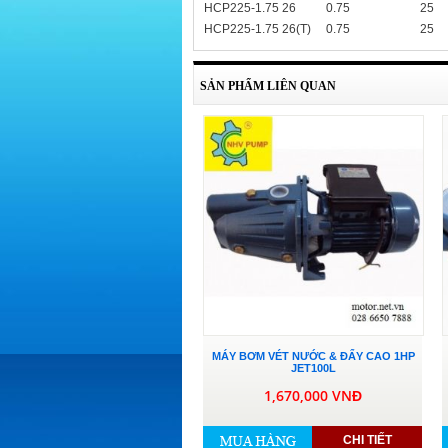
HCP225-1.75 26
0.75
25
HCP225-1.75 26(T)
0.75
25
SẢN PHẨM LIÊN QUAN
MÁY BƠM VÉT NƯỚC & ĐẨY CAO 1HP
JET100L
1,670,000 VNĐ
CHI TIẾT