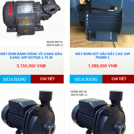
MÁY BƠM BÁNH RĂNG VỎ GANG ĐẦU
MÁY BƠM HÚT SÂU ĐẨY CAO 1HP
GANG 1HP HCP225-1-75 26
PKM80-1
3,150,000 VNĐ
1,088,000 VNĐ
CHI TIẾT
CHI TIẾT