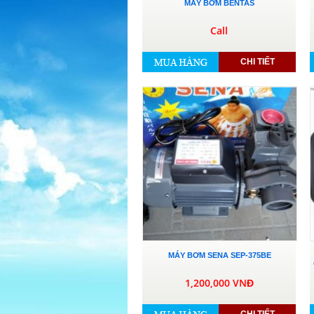
MÁY BƠM BENTAS
Call
CHI TIẾT
MÁY BƠM SENA SEP-375BE
1,200,000 VNĐ