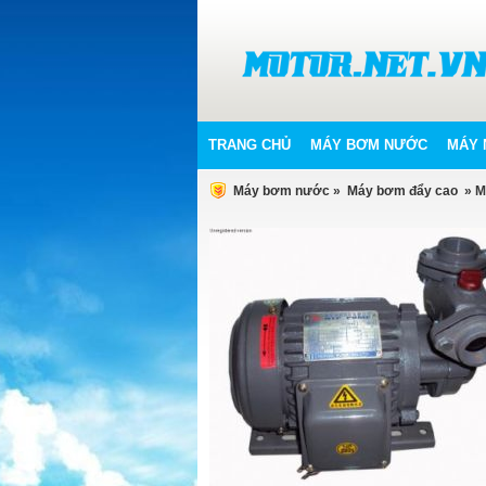
TRANG CHỦ
MÁY BƠM NƯỚC
MÁY 
Máy bơm nước
»
Máy bơm đẩy cao
» M