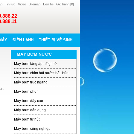
áp
Tin tức
Video
Sitemap
Liên hệ
Giỏ hàng [
0
]
0.888.22
0.888.11
MÁY
ĐIỆN LẠNH
THIẾT BỊ VỆ SINH
MÁY BƠM NƯỚC
Máy bơm tăng áp - điện tử
Máy bơm chìm hút nước thải, bùn
Máy bơm trục ngang
ật
Máy bơm phun
Máy bơm đẩy cao
Máy bơm dân dụng
Máy bơm tự hút
Máy bơm công nghiệp