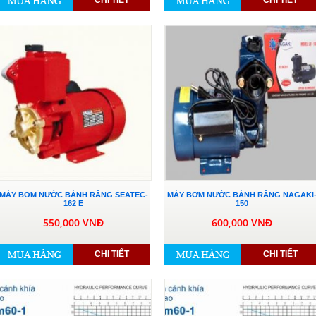
CHI TIẾT
CHI TIẾT
MÁY BƠM NƯỚC BÁNH RĂNG SEATEC-
MÁY BƠM NƯỚC BÁNH RĂNG NAGAKI
162 E
150
550,000 VNĐ
600,000 VNĐ
CHI TIẾT
CHI TIẾT