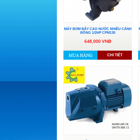
MÁY BƠM ĐẨY CAO NƯỚC NHIỀU CÁNH
ĐỒNG 1/2HP CPM130
648,000 VNĐ
CHI TIẾT