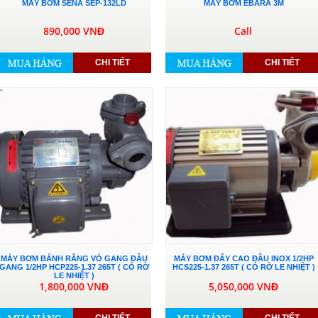
MÁY BƠM SENA SEP-132LD
MÁY BƠM EBARA 3M
890,000 VNĐ
Call
CHI TIẾT
CHI TIẾT
MÁY BƠM BÁNH RĂNG VỎ GANG ĐẦU
MÁY BƠM ĐẨY CAO ĐẦU INOX 1/2HP
GANG 1/2HP HCP225-1.37 265T ( CÓ RỜ
HCS225-1.37 265T ( CÓ RỜ LE NHIỆT )
LE NHIỆT )
1,800,000 VNĐ
5,050,000 VNĐ