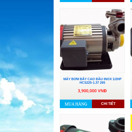
MÁY BƠM ĐẨY CAO ĐẦU INOX 1/2HP
HCS225-1.37 265
3,900,000 VNĐ
CHI TIẾT