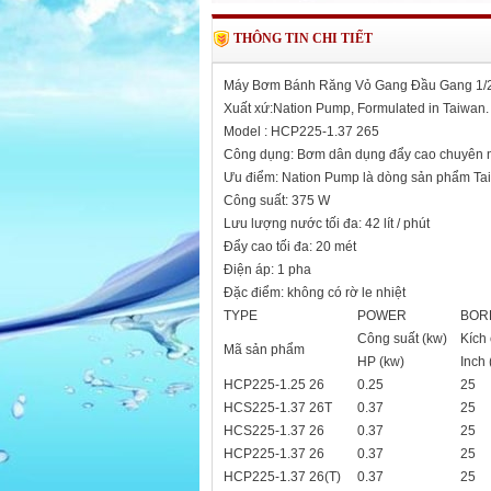
THÔNG TIN CHI TIẾT
Máy Bơm Bánh Răng Vỏ Gang Đầu Gang 1/
Xuất xứ:Nation Pump, Formulated in Taiwan.
Model : HCP225-1.37 265
Công dụng: Bơm dân dụng đẩy cao chuyên 
Ưu điểm: Nation Pump là dòng sản phẩm Taiwa
Công suất: 375 W
Lưu lượng nước tối đa: 42 lít / phút
Đẩy cao tối đa: 20 mét
Điện áp: 1 pha
Đặc điểm: không có rờ le nhiệt
TYPE
POWER
BOR
Công suất (kw)
Kíc
Mã sản phẩm
HP (kw)
Inch
HCP225-1.25 26
0.25
25
HCS225-1.37 26T
0.37
25
HCS225-1.37 26
0.37
25
HCP225-1.37 26
0.37
25
HCP225-1.37 26(T)
0.37
25