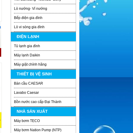
Lò nướng- Vỉ nướng
Bếp điện gia đình
Lò vi sóng gia đình
H
ĐIỆN LẠNH
Tủ lạnh gia đình
Máy lạnh Daikin
Máy giặt chính hãng
THIẾT BỊ VỆ SINH
Bàn cầu CAESAR
Lavabo Caesar
Bồn nước cao cấp Đại Thành
NHÀ SẢN XUẤT
Máy bơm TECO
Máy bơm Nation Pump (NTP)