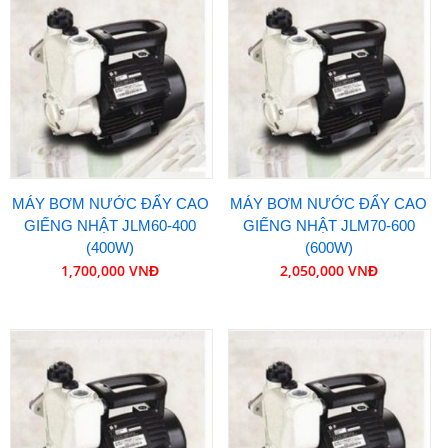
MÁY BƠM NƯỚC ĐẨY CAO
MÁY BƠM NƯỚC ĐẨY CAO
GIẾNG NHẬT JLM60-400
GIẾNG NHẬT JLM70-600
(400W)
(600W)
1,700,000 VNĐ
2,050,000 VNĐ