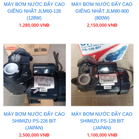
MÁY BƠM NƯỚC ĐẨY CAO
MÁY BƠM NƯỚC ĐẨY CAO
GIẾNG NHẬT JLM60-128
GIẾNG NHẬT JLM80-800
(128W)
(800W)
1,280,000 VNĐ
2,150,000 VNĐ
MÁY BƠM NƯỚC ĐẨY CÁO
MÁY BƠM NƯỚC ĐẨY CAO
SHIMIZU PS-226 BIT
SHIMIZU PS-128 BIT
(JAPAN)
(JAPAN)
2,500,000 VNĐ
1,100,000 VNĐ