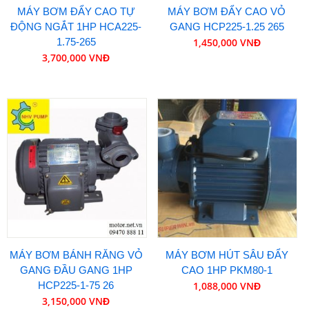
MÁY BƠM ĐẨY CAO TỰ
MÁY BƠM ĐẨY CAO VỎ
ĐỘNG NGẮT 1HP HCA225-
GANG HCP225-1.25 265
1.75-265
1,450,000 VNĐ
3,700,000 VNĐ
MÁY BƠM BÁNH RĂNG VỎ
MÁY BƠM HÚT SÂU ĐẨY
GANG ĐẦU GANG 1HP
CAO 1HP PKM80-1
HCP225-1-75 26
1,088,000 VNĐ
3,150,000 VNĐ