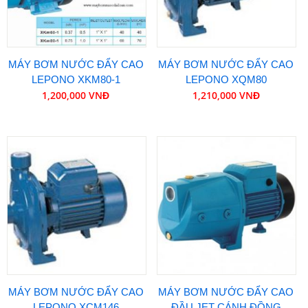
MÁY BƠM NƯỚC ĐẨY CAO
MÁY BƠM NƯỚC ĐẨY CAO
LEPONO XKM80-1
LEPONO XQM80
1,200,000 VNĐ
1,210,000 VNĐ
MÁY BƠM NƯỚC ĐẨY CAO
MÁY BƠM NƯỚC ĐẨY CAO
LEPONO XCM146
ĐẦU JET CÁNH ĐỒNG