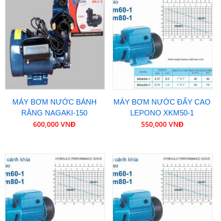
MÁY BƠM NƯỚC BÁNH
MÁY BƠM NƯỚC ĐẨY CAO
RĂNG NAGAKI-150
LEPONO XKM50-1
600,000 VNĐ
550,000 VNĐ