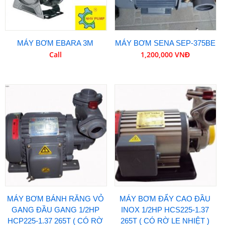
MÁY BƠM EBARA 3M
MÁY BƠM SENA SEP-375BE
Call
1,200,000 VNĐ
MÁY BƠM BÁNH RĂNG VỎ
MÁY BƠM ĐẨY CAO ĐẦU
GANG ĐẦU GANG 1/2HP
INOX 1/2HP HCS225-1.37
HCP225-1.37 265T ( CÓ RỜ
265T ( CÓ RỜ LE NHIỆT )