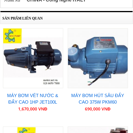
SẢN PHẨM LIÊN QUAN
MÁY BƠM VÉT NƯỚC &
MÁY BƠM HÚT SÂU ĐẨY
ĐẨY CAO 1HP JET100L
CAO 375W PKM60
1,670,000 VNĐ
690,000 VNĐ