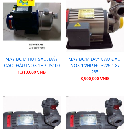
MÁY BƠM HÚT SÂU, ĐẨY
MÁY BƠM ĐẨY CAO ĐẦU
CAO, ĐẦU INOX 1HP JS100
INOX 1/2HP HCS225-1.37
1,310,000 VNĐ
265
3,900,000 VNĐ