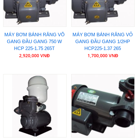
MÁY BƠM BÁNH RĂNG VÕ
MÁY BƠM BÁNH RĂNG VỎ
GANG ĐẦU GANG 750 W
GANG ĐẦU GANG 1/2HP
HCP 225-1.75 265T
HCP225-1.37 265
2,920,000 VNĐ
1,700,000 VNĐ