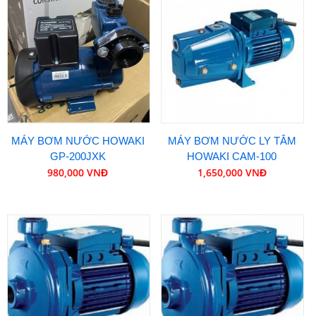
MÁY BƠM NƯỚC HOWAKI
MÁY BƠM NƯỚC LY TÂM
GP-200JXK
HOWAKI CAM-100
980,000 VNĐ
1,650,000 VNĐ