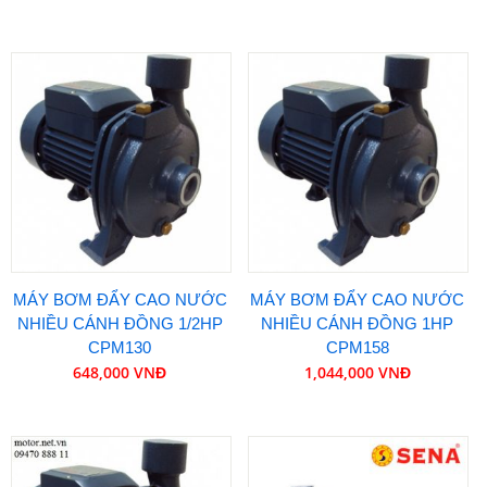
MÁY BƠM ĐẨY CAO NƯỚC
MÁY BƠM ĐẨY CAO NƯỚC
NHIỀU CÁNH ĐỒNG 1/2HP
NHIỀU CÁNH ĐỒNG 1HP
CPM130
CPM158
648,000 VNĐ
1,044,000 VNĐ