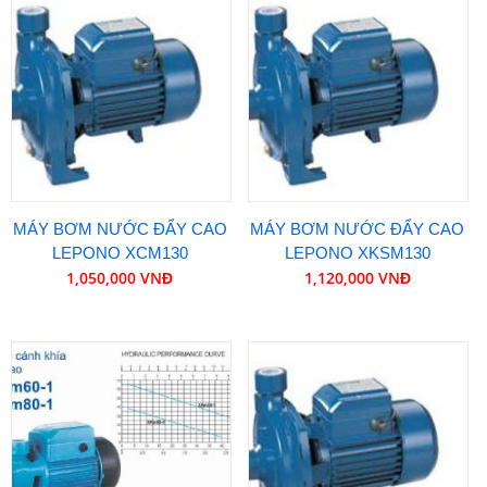
MÁY BƠM NƯỚC ĐẨY CAO
MÁY BƠM NƯỚC ĐẨY CAO
LEPONO XCM130
LEPONO XKSM130
1,050,000 VNĐ
1,120,000 VNĐ