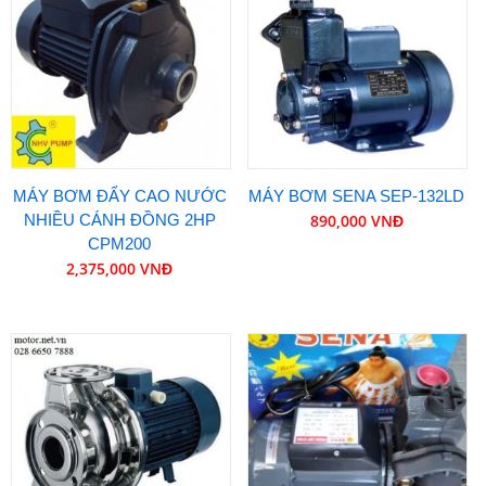
MÁY BƠM ĐẨY CAO NƯỚC
MÁY BƠM SENA SEP-132LD
NHIỀU CÁNH ĐỒNG 2HP
890,000 VNĐ
CPM200
2,375,000 VNĐ