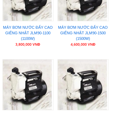
MÁY BƠM NƯỚC ĐẨY CAO
MÁY BƠM NƯỚC ĐẨY CAO
GIẾNG NHẬT JLM90-1100
GIẾNG NHẬT JLM90-1500
(1100W)
(1500W)
3,800,000 VNĐ
4,600,000 VNĐ