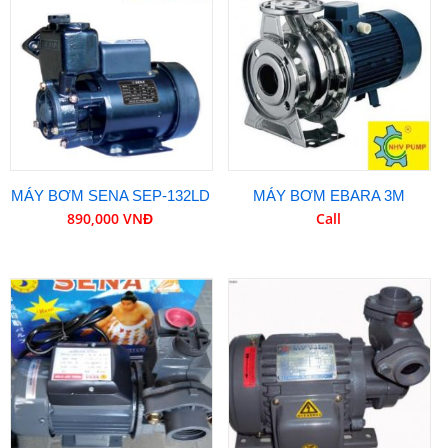
MÁY BƠM SENA SEP-132LD
MÁY BƠM EBARA 3M
890,000 VNĐ
Call