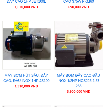
ĐẨY CAO 1HP JET100L
CAO 375W PKM60
1,670,000 VNĐ
690,000 VNĐ
MÁY BƠM HÚT SÂU, ĐẨY
MÁY BƠM ĐẨY CAO ĐẦU
CAO, ĐẦU INOX 1HP JS100
INOX 1/2HP HCS225-1.37
1,310,000 VNĐ
265
3,900,000 VNĐ