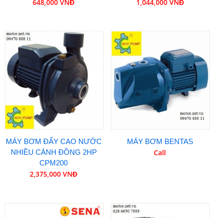
648,000 VNĐ
1,044,000 VNĐ
MÁY BƠM ĐẨY CAO NƯỚC
MÁY BƠM BENTAS
NHIỀU CÁNH ĐỒNG 2HP
Call
CPM200
2,375,000 VNĐ