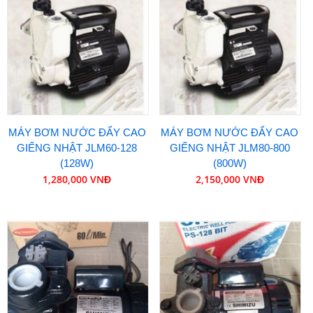
MÁY BƠM NƯỚC ĐẨY CAO
MÁY BƠM NƯỚC ĐẨY CAO
GIẾNG NHẬT JLM60-128
GIẾNG NHẬT JLM80-800
(128W)
(800W)
1,280,000 VNĐ
2,150,000 VNĐ