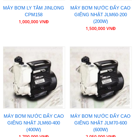
MÁY BƠM LY TÂM JINLONG
MÁY BƠM NƯỚC ĐẨY CAO
CPM158
GIẾNG NHẬT JLM60-200
1,000,000 VNĐ
(200W)
1,500,000 VNĐ
MÁY BƠM NƯỚC ĐẨY CAO
MÁY BƠM NƯỚC ĐẨY CAO
GIẾNG NHẬT JLM60-400
GIẾNG NHẬT JLM70-600
(400W)
(600W)
1,700,000 VNĐ
2,050,000 VNĐ