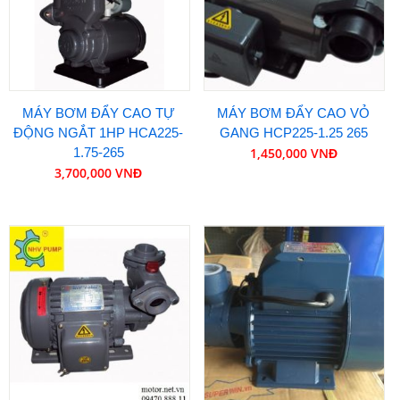
MÁY BƠM ĐẨY CAO TỰ
MÁY BƠM ĐẨY CAO VỎ
ĐỘNG NGẮT 1HP HCA225-
GANG HCP225-1.25 265
1.75-265
1,450,000 VNĐ
3,700,000 VNĐ