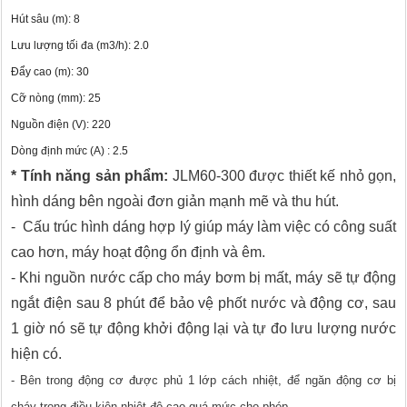
Hút sâu (m): 8
Lưu lượng tối đa (m3/h): 2.0
Đẩy cao (m): 30
Cỡ nòng (mm): 25
Nguồn điện (V): 220
Dòng định mức (A) : 2.5
* Tính năng sản phẩm:
JLM60-300 được thiết kế nhỏ gọn,
hình dáng bên ngoài đơn giản mạnh mẽ và thu hút.
- Cấu trúc hình dáng hợp lý giúp máy làm việc có công suất
cao hơn, máy hoạt động ổn định và êm.
- Khi nguồn nước cấp cho máy bơm bị mất, máy sẽ tự động
ngắt điện sau 8 phút để bảo vệ phốt nước và động cơ, sau
1 giờ nó sẽ tự động khởi động lại và tự đo lưu lượng nước
hiện có.
- Bên trong động cơ được phủ 1 lớp cách nhiệt, để ngăn động cơ bị
cháy trong điều kiện nhiệt độ cao quá mức cho phép