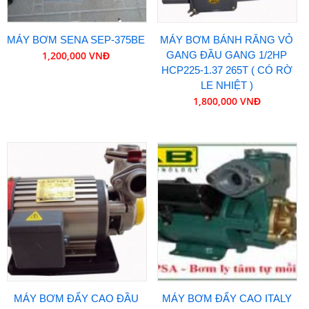
MÁY BƠM SENA SEP-375BE
MÁY BƠM BÁNH RĂNG VỎ
1,200,000 VNĐ
GANG ĐẦU GANG 1/2HP
HCP225-1.37 265T ( CÓ RỜ
LE NHIỆT )
1,800,000 VNĐ
MÁY BƠM ĐẨY CAO ĐẦU
MÁY BƠM ĐẨY CAO ITALY