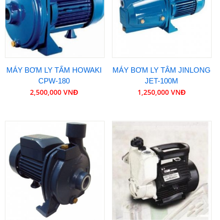
MÁY BƠM LY TẤM HOWAKI
MÁY BƠM LY TÂM JINLONG
CPW-180
JET-100M
2,500,000 VNĐ
1,250,000 VNĐ