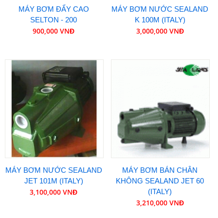
MÁY BƠM ĐẨY CAO
MÁY BƠM NƯỚC SEALAND
SELTON - 200
K 100M (ITALY)
900,000 VNĐ
3,000,000 VNĐ
MÁY BƠM NƯỚC SEALAND
MÁY BƠM BÁN CHÂN
JET 101M (ITALY)
KHÔNG SEALAND JET 60
3,100,000 VNĐ
(ITALY)
3,210,000 VNĐ