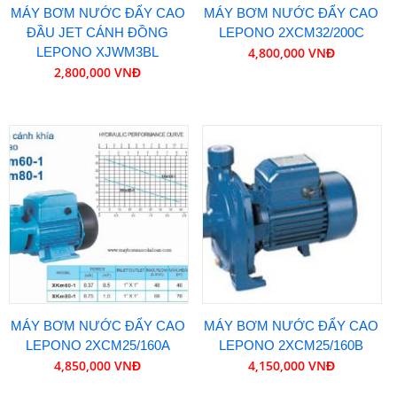
MÁY BƠM NƯỚC ĐẨY CAO
MÁY BƠM NƯỚC ĐẨY CAO
ĐẦU JET CÁNH ĐỒNG
LEPONO 2XCM32/200C
LEPONO XJWM3BL
4,800,000 VNĐ
2,800,000 VNĐ
MÁY BƠM NƯỚC ĐẨY CAO
MÁY BƠM NƯỚC ĐẨY CAO
LEPONO 2XCM25/160A
LEPONO 2XCM25/160B
4,850,000 VNĐ
4,150,000 VNĐ