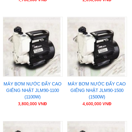
MÁY BƠM NƯỚC ĐẨY CAO
MÁY BƠM NƯỚC ĐẨY CAO
GIẾNG NHẬT JLM90-1100
GIẾNG NHẬT JLM90-1500
(1100W)
(1500W)
3,800,000 VNĐ
4,600,000 VNĐ