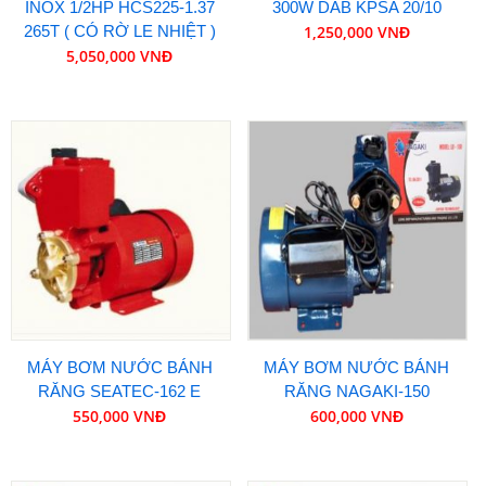
INOX 1/2HP HCS225-1.37
300W DAB KPSA 20/10
265T ( CÓ RỜ LE NHIỆT )
1,250,000 VNĐ
5,050,000 VNĐ
MÁY BƠM NƯỚC BÁNH
MÁY BƠM NƯỚC BÁNH
RĂNG SEATEC-162 E
RĂNG NAGAKI-150
550,000 VNĐ
600,000 VNĐ