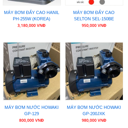
MÁY BƠM ĐẨY CAO HANIL
MÁY BƠM ĐẨY CAO
PH-255W (KOREA)
SELTON SEL-150BE
3,180,000 VNĐ
950,000 VNĐ
MÁY BƠM NƯỚC HOWAKI
MÁY BƠM NƯỚC HOWAKI
GP-129
GP-200JXK
800,000 VNĐ
980,000 VNĐ