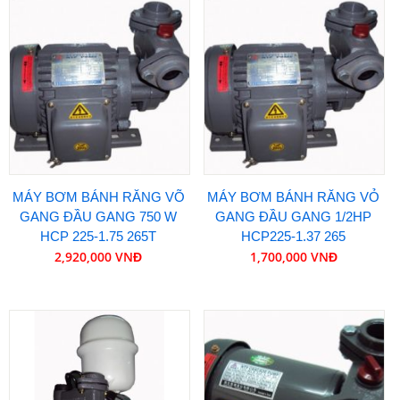
MÁY BƠM BÁNH RĂNG VÕ
MÁY BƠM BÁNH RĂNG VỎ
GANG ĐẦU GANG 750 W
GANG ĐẦU GANG 1/2HP
HCP 225-1.75 265T
HCP225-1.37 265
2,920,000 VNĐ
1,700,000 VNĐ