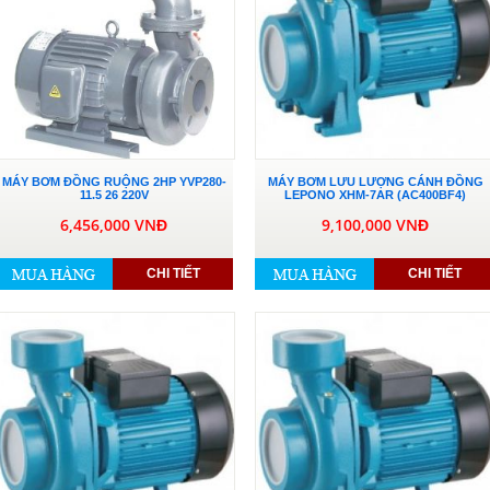
MÁY BƠM ĐỒNG RUỘNG 2HP YVP280-
MÁY BƠM LƯU LƯỢNG CÁNH ĐỒNG
11.5 26 220V
LEPONO XHM-7AR (AC400BF4)
6,456,000 VNĐ
9,100,000 VNĐ
CHI TIẾT
CHI TIẾT