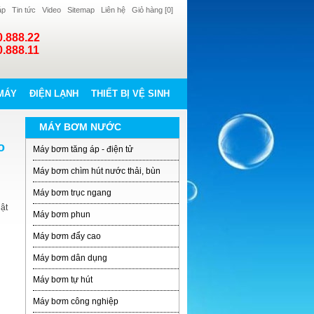
áp
Tin tức
Video
Sitemap
Liên hệ
Giỏ hàng [
0
]
0.888.22
0.888.11
MÁY
ĐIỆN LẠNH
THIẾT BỊ VỆ SINH
MÁY BƠM NƯỚC
o
Máy bơm tăng áp - điện tử
Máy bơm chìm hút nước thải, bùn
Máy bơm trục ngang
ật
Máy bơm phun
Máy bơm đẩy cao
Máy bơm dân dụng
Máy bơm tự hút
Máy bơm công nghiệp