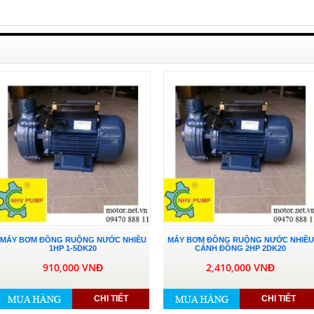
MÁY BƠM ĐỒNG RUỘNG NƯỚC NHIỀU
MÁY BƠM ĐỒNG RUỘNG NƯỚC NHIỀU
1HP 1-5DK20
CÁNH ĐỒNG 2HP 2DK20
910,000 VNĐ
2,410,000 VNĐ
CHI TIẾT
CHI TIẾT