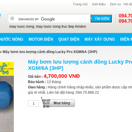
Trang chủ
Giới thiệu
Dịch vụ
Hỏi đ
094.7
094.7
may nuoc nong
,
may nuoc nong truc tiep Ariston
NƯỚC NÓNG
MOTOR ĐIỆN
QUẠT ĐIỆN
MÁY XÂY DỰNG
ĐIỆN 
» Máy bơm lưu lượng cánh đồng Lucky Pro XGM/6A (3HP)
Máy bơm lưu lượng cánh đồng Lucky Pr
XGM/6A (3HP)
4,700,000 VNĐ
Giá bán :
Bảo hành :
12 tháng
Giao hàng :
Hàng chính hãng nhập khẩu, sản phẩm được cập nh
giá rẻ nhất. Liên hệ đặt hàng: 094.70.888.22