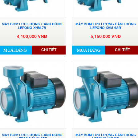
MÁY BƠM LƯU LƯỢNG CÁNH ĐỒNG
MÁY BƠM LƯU LƯỢNG CÁNH ĐỒNG
LEPONO XHM-7B
LEPONO XHM-6AR
4,100,000 VNĐ
5,150,000 VNĐ
CHI TIẾT
CHI TIẾT
MÁY BƠM LƯU LƯỢNG CÁNH ĐỒNG
MÁY BƠM LƯU LƯỢNG CÁNH ĐỒNG