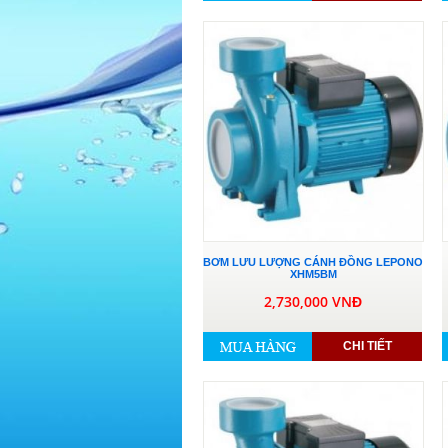
BƠM LƯU LƯỢNG CÁNH ĐỒNG LEPONO
XHM5BM
2,730,000 VNĐ
CHI TIẾT