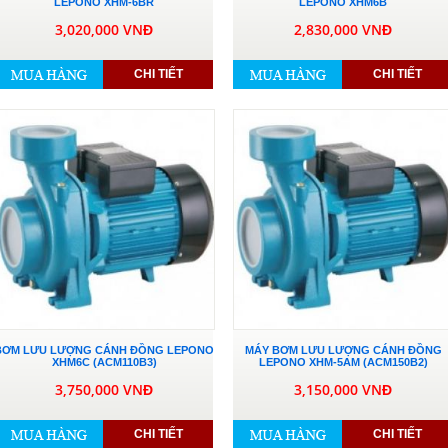
LEPONO XHM-6BR
LEPONO XHM6B
3,020,000 VNĐ
2,830,000 VNĐ
CHI TIẾT
CHI TIẾT
BƠM LƯU LƯỢNG CÁNH ĐỒNG LEPONO
MÁY BƠM LƯU LƯỢNG CÁNH ĐỒNG
XHM6C (ACM110B3)
LEPONO XHM-5AM (ACM150B2)
3,750,000 VNĐ
3,150,000 VNĐ
CHI TIẾT
CHI TIẾT