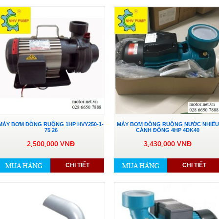
MÁY BƠM ĐỒNG RUỘNG 1HP HVY250-1-
MÁY BƠM ĐỒNG RUỘNG NƯỚC NHIỀU
75 26
CÁNH ĐỒNG 4HP 4DK40
2,500,000 VNĐ
3,430,000 VNĐ
CHI TIẾT
CHI TIẾT