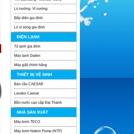
Lò nướng- Vỉ nướng
Bếp điện gia đình
Lò vi sóng gia đình
ĐIỆN LẠNH
Tủ lạnh gia đình
Máy lạnh Daikin
Máy giặt chính hãng
THIẾT BỊ VỆ SINH
Bàn cầu CAESAR
Lavabo Caesar
Bồn nước cao cấp Đại Thành
NHÀ SẢN XUẤT
Máy bơm TECO
Máy bơm Nation Pump (NTP)