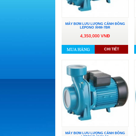
MÁY BƠM LƯU LƯỢNG CÁNH ĐỒNG
LEPONO XHM-7BR
4,350,000 VNĐ
CHI TIẾT
MÁY BƠM LƯU LƯỢNG CÁNH ĐỒNG