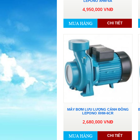
LEPONO XHM-6A
4,950,000 VNĐ
CHI TIẾT
MÁY BƠM LƯU LƯỢNG CÁNH ĐỒNG
LEPONO XHM-6CR
2,680,000 VNĐ
CHI TIẾT