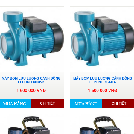
MÁY BƠM LƯU LƯỢNG CÁNH ĐỒNG
MÁY BƠM LƯU LƯỢNG CÁNH ĐỒNG
LEPONO XHM5B
LEPONO XGM1A
1,600,000 VNĐ
1,600,000 VNĐ
CHI TIẾT
CHI TIẾT