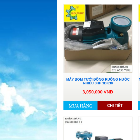
MÁY BƠM TƯỚI ĐỒNG RUỘNG NƯỚC
NHIỀU 3HP 3DK30
3,050,000 VNĐ
CHI TIẾT