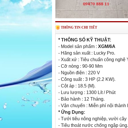
THÔNG TIN CHI TIẾT
* THÔNG SỐ KỸ THUẬT:
- Model sản phẩm :
XGM/6A
- Hãng sản xuất : Lucky Pro.
- Xuất xứ : Tiêu chuẩn công nghệ 
- Cỡ nòng : 90-90 Mm
- Nguồn điện : 220 V
- Công suất : 3 HP (2.2 KW).
- Cột áp : 18.5 (M).
- Lưu lượng : 1300 Lít / Phút
- Bảo hành : 12 Tháng.
- Vận chuyển : Miễn phí nội thành
* Ứng Dụng:
- Tưới tiêu nông nghiệp, vười cây ă
- Tiêu thoát nước chống ngập úng