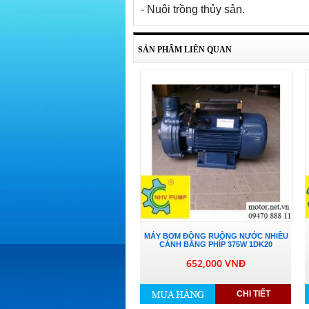
- Nuôi trồng thủy sản.
SẢN PHẨM LIÊN QUAN
MÁY BƠM ĐỒNG RUỘNG NƯỚC NHIỀU
CÁNH BẰNG PHÍP 375W 1DK20
652,000 VNĐ
CHI TIẾT