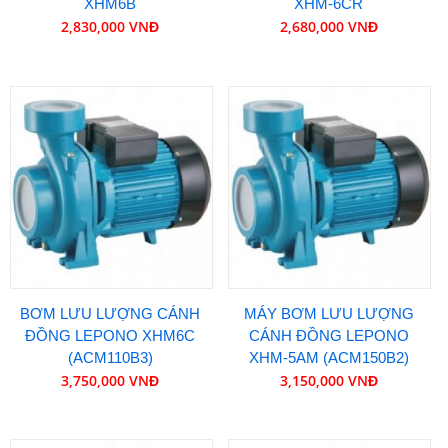
XHM6B
XHM-6CR
2,830,000 VNĐ
2,680,000 VNĐ
BƠM LƯU LƯỢNG CÁNH
MÁY BƠM LƯU LƯỢNG
ĐỒNG LEPONO XHM6C
CÁNH ĐỒNG LEPONO
(ACM110B3)
XHM-5AM (ACM150B2)
3,750,000 VNĐ
3,150,000 VNĐ