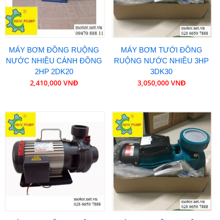
MÁY BƠM ĐỒNG RUỘNG
MÁY BƠM TƯỚI ĐỒNG
NƯỚC NHIỀU CÁNH ĐỒNG
RUỘNG NƯỚC NHIỀU 3HP
2HP 2DK20
3DK30
2,410,000 VNĐ
3,050,000 VNĐ