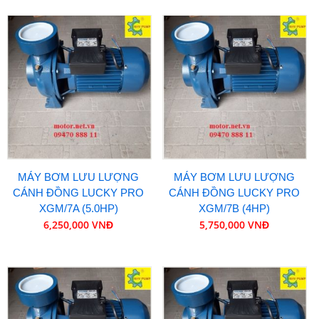
MÁY BƠM LƯU LƯỢNG
MÁY BƠM LƯU LƯỢNG
CÁNH ĐỒNG LUCKY PRO
CÁNH ĐỒNG LUCKY PRO
XGM/7A (5.0HP)
XGM/7B (4HP)
6,250,000 VNĐ
5,750,000 VNĐ