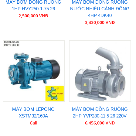
MÁY BƠM ĐỒNG RUỘNG
MÁY BƠM ĐỒNG RUỘNG
1HP HVY250-1-75 26
NƯỚC NHIỀU CÁNH ĐỒNG
2,500,000 VNĐ
4HP 4DK40
3,430,000 VNĐ
MÁY BƠM LEPONO
MÁY BƠM ĐỒNG RUỘNG
XSTM32/160A
2HP YVP280-11.5 26 220V
Call
6,456,000 VNĐ