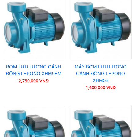
BƠM LƯU LƯỢNG CÁNH
MÁY BƠM LƯU LƯỢNG
ĐỒNG LEPONO XHM5BM
CÁNH ĐỒNG LEPONO
2,730,000 VNĐ
XHM5B
1,600,000 VNĐ