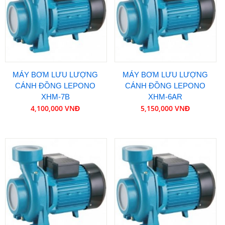
MÁY BƠM LƯU LƯỢNG
MÁY BƠM LƯU LƯỢNG
CÁNH ĐỒNG LEPONO
CÁNH ĐỒNG LEPONO
XHM-7B
XHM-6AR
4,100,000 VNĐ
5,150,000 VNĐ