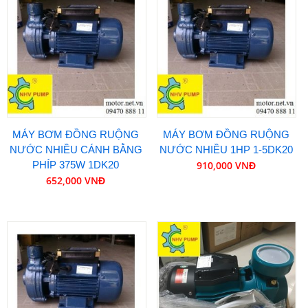
MÁY BƠM ĐỒNG RUỘNG
MÁY BƠM ĐỒNG RUỘNG
NƯỚC NHIỀU CÁNH BẰNG
NƯỚC NHIỀU 1HP 1-5DK20
PHÍP 375W 1DK20
910,000 VNĐ
652,000 VNĐ