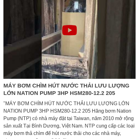
MÁY BƠM CHÌM HÚT NƯỚC THẢI LƯU LƯỢNG
LỚN NATION PUMP 3HP HSM280-12.2 205
"MÁY BƠM CHÌM HÚT NƯỚC THẢI LƯU LƯỢNG LỚN
NATION PUMP 3HP HSM280-12.2 205 Hãng bơm Nation
Pump (NTP) có nhà máy đặt tại Taiwan, năm 2010 mở rộng
sản xuất Tại Bình Dương, Việt Nam. NTP cung cấp các loại
máy bơm thả chìm để hút nước thải cho các nhà máy,