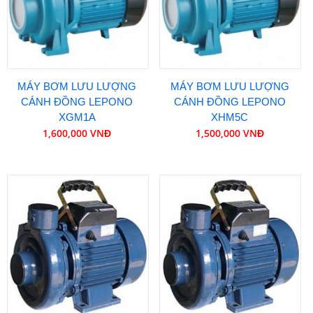
MÁY BƠM LƯU LƯỢNG
MÁY BƠM LƯU LƯỢNG
CÁNH ĐỒNG LEPONO
CÁNH ĐỒNG LEPONO
XGM1A
XHM5C
1,600,000 VNĐ
1,500,000 VNĐ