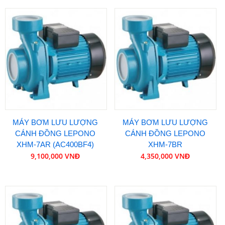
MÁY BƠM LƯU LƯỢNG
MÁY BƠM LƯU LƯỢNG
CÁNH ĐỒNG LEPONO
CÁNH ĐỒNG LEPONO
XHM-7AR (AC400BF4)
XHM-7BR
9,100,000 VNĐ
4,350,000 VNĐ