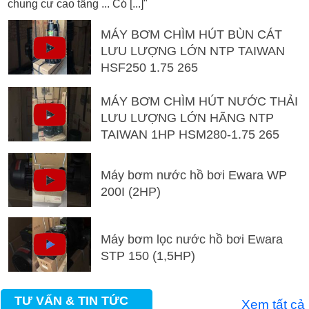
chung cư cao tầng ... Có [...]"
MÁY BƠM CHÌM HÚT BÙN CÁT
LƯU LƯỢNG LỚN NTP TAIWAN
HSF250 1.75 265
MÁY BƠM CHÌM HÚT NƯỚC THẢI
LƯU LƯỢNG LỚN HÃNG NTP
TAIWAN 1HP HSM280-1.75 265
Máy bơm nước hồ bơi Ewara WP
200I (2HP)
Máy bơm lọc nước hồ bơi Ewara
STP 150 (1,5HP)
TƯ VẤN & TIN TỨC
Xem tất cả