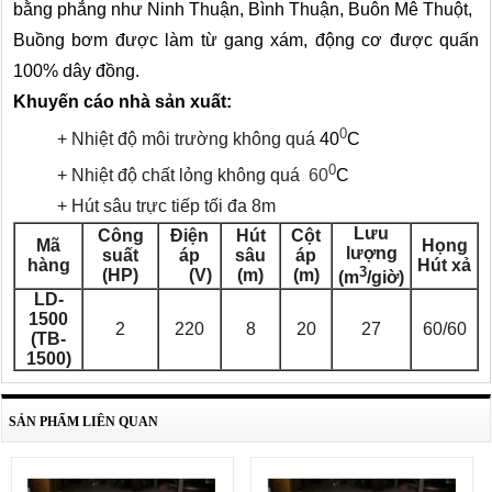
bằng phẳng như Ninh Thuận, Bình Thuận, Buôn Mê Thuột,
Buồng bơm được làm từ gang xám, động cơ được quấn
100% dây đồng.
Khuyến cáo nhà sản xuất:
0
+ Nhiệt độ môi trường không quá
40
C
0
+ Nhiệt độ chất lỏng không quá
60
C
+ Hút sâu trực tiếp tối đa 8m
Lưu
Công
Điện
Hút
Cột
Mã
Họng
lượng
suất
áp
sâu
áp
hàng
Hút xả
3
(HP)
(V)
(m)
(m)
(m
/giờ)
LD-
1500
2
220
8
20
27
60/60
(TB-
1500)
SẢN PHẨM LIÊN QUAN