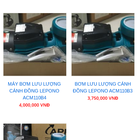
MÁY BƠM LƯU LƯỢNG
BƠM LƯU LƯỢNG CÁNH
CÁNH ĐỒNG LEPONO
ĐỒNG LEPONO ACM110B3
ACM110B4
3,750,000 VNĐ
4,000,000 VNĐ