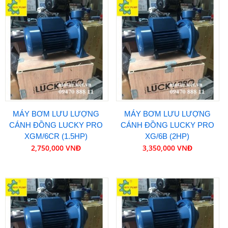
MÁY BƠM LƯU LƯỢNG
MÁY BƠM LƯU LƯỢNG
CÁNH ĐỒNG LUCKY PRO
CÁNH ĐỒNG LUCKY PRO
XGM/6CR (1.5HP)
XG/6B (2HP)
2,750,000 VNĐ
3,350,000 VNĐ