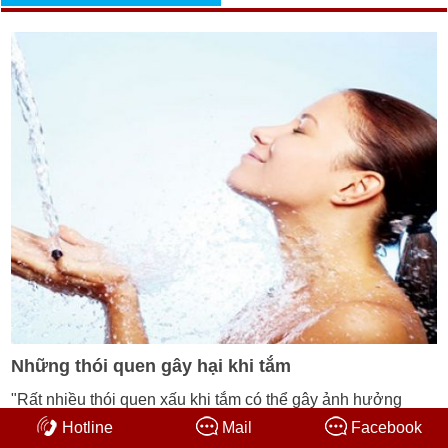
Những thói quen gây hại khi tắm
"Rất nhiều thói quen xấu khi tắm có thể gây ảnh hưởng
nghiêm trọng tới sức khỏe của chúng ta."
Hotline
Mail
Facebook