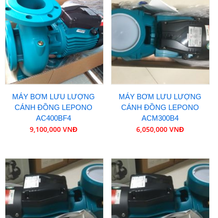
MÁY BƠM LƯU LƯỢNG
MÁY BƠM LƯU LƯỢNG
CÁNH ĐỒNG LEPONO
CÁNH ĐỒNG LEPONO
AC400BF4
ACM300B4
9,100,000 VNĐ
6,050,000 VNĐ