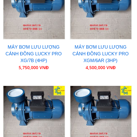
MÁY BƠM LƯU LƯỢNG
MÁY BƠM LƯU LƯỢNG
CÁNH ĐỒNG LUCKY PRO
CÁNH ĐỒNG LUCKY PRO
XG/7B (4HP)
XGM/6AR (3HP)
5,750,000 VNĐ
4,500,000 VNĐ