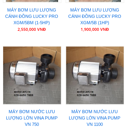
MÁY BƠM LƯU LƯỢNG
MÁY BƠM LƯU LƯỢNG
CÁNH ĐỒNG LUCKY PRO
CÁNH ĐỒNG LUCKY PRO
XGM/5BM (1-5HP)
XGM/5B (1HP)
2,550,000 VNĐ
1,900,000 VNĐ
MÁY BƠM NƯỚC LƯU
MÁY BƠM NƯỚC LƯU
LƯỢNG LỚN VINA PUMP
LƯỢNG LỚN VINA PUMP
VN 750
VN 1100