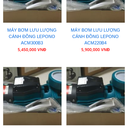
MÁY BƠM LƯU LƯỢNG
MÁY BƠM LƯU LƯỢNG
CÁNH ĐỒNG LEPONO
CÁNH ĐỒNG LEPONO
ACM300B3
ACM220B4
5,450,000 VNĐ
5,900,000 VNĐ