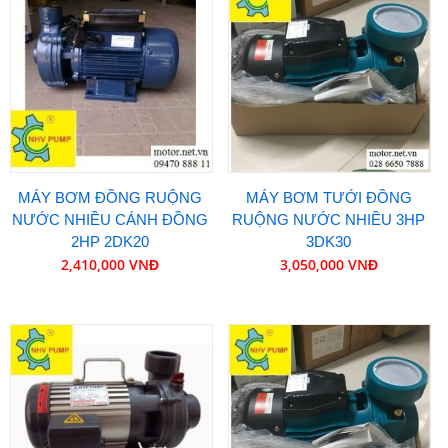
MÁY BƠM ĐỒNG RUỘNG
MÁY BƠM TƯỚI ĐỒNG
NƯỚC NHIỀU CÁNH ĐỒNG
RUỘNG NƯỚC NHIỀU 3HP
2HP 2DK20
3DK30
2,410,000 VNĐ
3,050,000 VNĐ