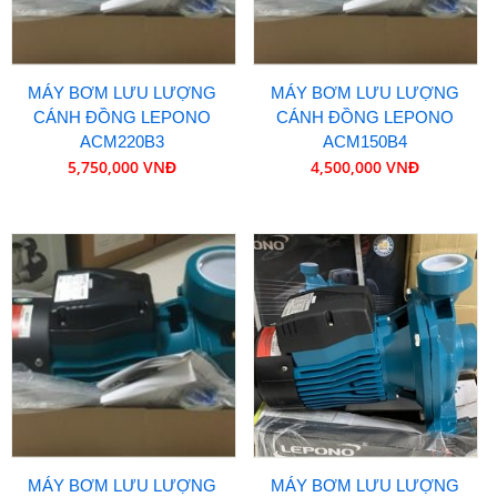
MÁY BƠM LƯU LƯỢNG
MÁY BƠM LƯU LƯỢNG
CÁNH ĐỒNG LEPONO
CÁNH ĐỒNG LEPONO
ACM220B3
ACM150B4
5,750,000 VNĐ
4,500,000 VNĐ
MÁY BƠM LƯU LƯỢNG
MÁY BƠM LƯU LƯỢNG