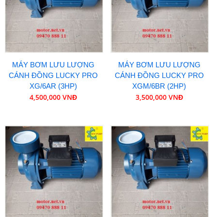
MÁY BƠM LƯU LƯỢNG
MÁY BƠM LƯU LƯỢNG
CÁNH ĐỒNG LUCKY PRO
CÁNH ĐỒNG LUCKY PRO
XG/6AR (3HP)
XGM/6BR (2HP)
4,500,000 VNĐ
3,500,000 VNĐ