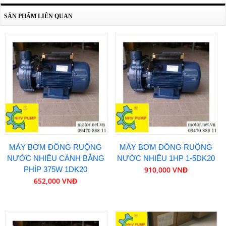
SẢN PHẨM LIÊN QUAN
MÁY BƠM ĐỒNG RUỘNG
MÁY BƠM ĐỒNG RUỘNG
NƯỚC NHIỀU CÁNH BẰNG
NƯỚC NHIỀU 1HP 1-5DK20
PHÍP 375W 1DK20
910,000 VNĐ
652,000 VNĐ