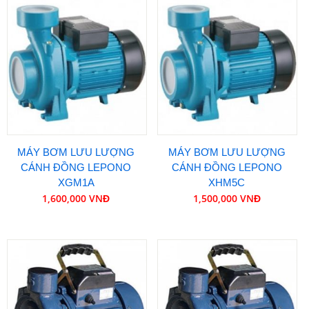
MÁY BƠM LƯU LƯỢNG
MÁY BƠM LƯU LƯỢNG
CÁNH ĐỒNG LEPONO
CÁNH ĐỒNG LEPONO
XGM1A
XHM5C
1,600,000 VNĐ
1,500,000 VNĐ