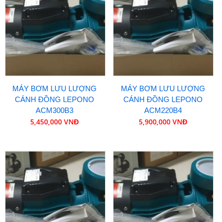
MÁY BƠM LƯU LƯỢNG
MÁY BƠM LƯU LƯỢNG
CÁNH ĐỒNG LEPONO
CÁNH ĐỒNG LEPONO
ACM300B3
ACM220B4
5,450,000 VNĐ
5,900,000 VNĐ