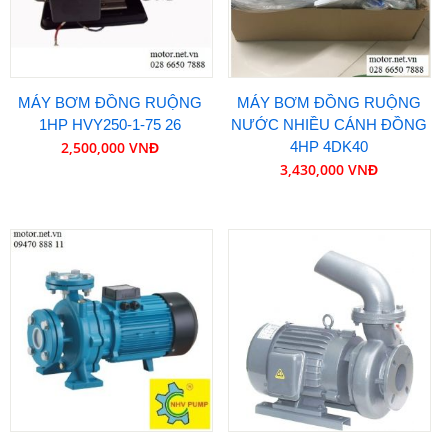
MÁY BƠM ĐỒNG RUỘNG
MÁY BƠM ĐỒNG RUỘNG
1HP HVY250-1-75 26
NƯỚC NHIỀU CÁNH ĐỒNG
2,500,000 VNĐ
4HP 4DK40
3,430,000 VNĐ