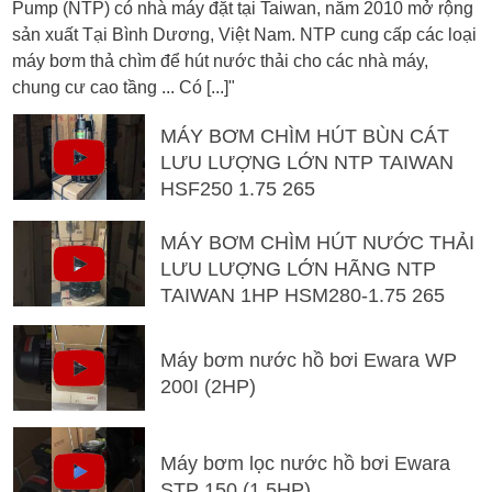
Pump (NTP) có nhà máy đặt tại Taiwan, năm 2010 mở rộng
sản xuất Tại Bình Dương, Việt Nam. NTP cung cấp các loại
máy bơm thả chìm để hút nước thải cho các nhà máy,
chung cư cao tầng ... Có [...]"
MÁY BƠM CHÌM HÚT BÙN CÁT
LƯU LƯỢNG LỚN NTP TAIWAN
HSF250 1.75 265
MÁY BƠM CHÌM HÚT NƯỚC THẢI
LƯU LƯỢNG LỚN HÃNG NTP
TAIWAN 1HP HSM280-1.75 265
Máy bơm nước hồ bơi Ewara WP
200I (2HP)
Máy bơm lọc nước hồ bơi Ewara
STP 150 (1,5HP)