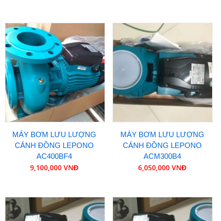
MÁY BƠM LƯU LƯỢNG
MÁY BƠM LƯU LƯỢNG
CÁNH ĐỒNG LEPONO
CÁNH ĐỒNG LEPONO
AC400BF4
ACM300B4
9,100,000 VNĐ
6,050,000 VNĐ