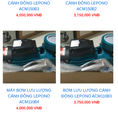
CÁNH ĐỒNG LEPONO
CÁNH ĐỒNG LEPONO
ACM150B3
ACM150B2
4,050,000 VNĐ
3,150,000 VNĐ
MÁY BƠM LƯU LƯỢNG
BƠM LƯU LƯỢNG CÁNH
CÁNH ĐỒNG LEPONO
ĐỒNG LEPONO ACM110B3
ACM110B4
3,750,000 VNĐ
4,000,000 VNĐ