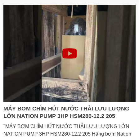
MÁY BƠM CHÌM HÚT NƯỚC THẢI LƯU LƯỢNG
LỚN NATION PUMP 3HP HSM280-12.2 205
"MÁY BƠM CHÌM HÚT NƯỚC THẢI LƯU LƯỢNG LỚN
NATION PUMP 3HP HSM280-12.2 205 Hãng bơm Nation