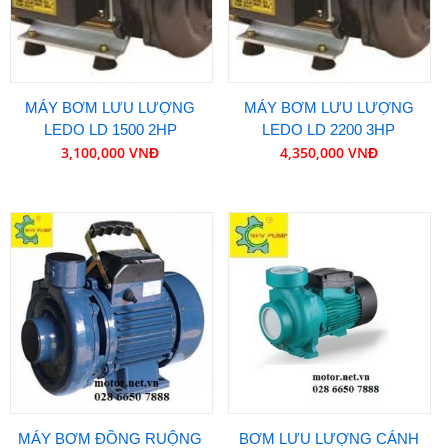
MÁY BƠM LƯU LƯỢNG
MÁY BƠM LƯU LƯỢNG
LEDO LD 1500 2HP
LEDO LD 2200 3HP
3,100,000 VNĐ
4,350,000 VNĐ
MÁY BƠM ĐỒNG RUỘNG
BƠM LƯU LƯỢNG CÁNH