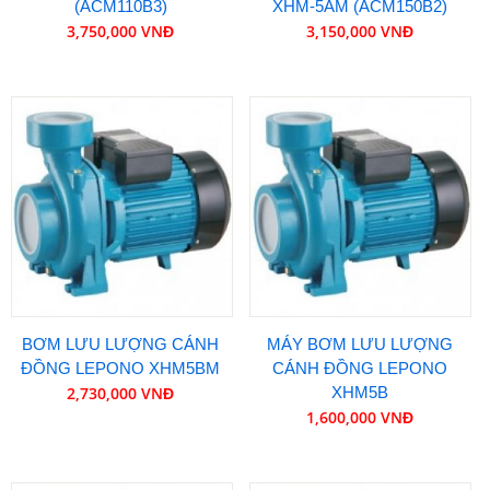
(ACM110B3)
XHM-5AM (ACM150B2)
3,750,000 VNĐ
3,150,000 VNĐ
BƠM LƯU LƯỢNG CÁNH
MÁY BƠM LƯU LƯỢNG
ĐỒNG LEPONO XHM5BM
CÁNH ĐỒNG LEPONO
2,730,000 VNĐ
XHM5B
1,600,000 VNĐ