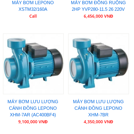
MÁY BƠM LEPONO
MÁY BƠM ĐỒNG RUỘNG
XSTM32/160A
2HP YVP280-11.5 26 220V
Call
6,456,000 VNĐ
MÁY BƠM LƯU LƯỢNG
MÁY BƠM LƯU LƯỢNG
CÁNH ĐỒNG LEPONO
CÁNH ĐỒNG LEPONO
XHM-7AR (AC400BF4)
XHM-7BR
9,100,000 VNĐ
4,350,000 VNĐ