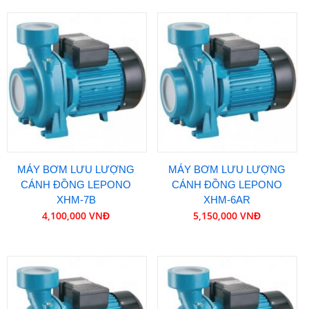
MÁY BƠM LƯU LƯỢNG
MÁY BƠM LƯU LƯỢNG
CÁNH ĐỒNG LEPONO
CÁNH ĐỒNG LEPONO
XHM-7B
XHM-6AR
4,100,000 VNĐ
5,150,000 VNĐ