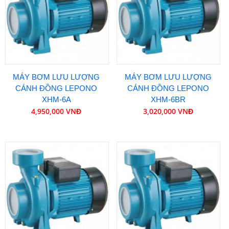
MÁY BƠM LƯU LƯỢNG
MÁY BƠM LƯU LƯỢNG
CÁNH ĐỒNG LEPONO
CÁNH ĐỒNG LEPONO
XHM-6A
XHM-6BR
4,950,000 VNĐ
3,020,000 VNĐ