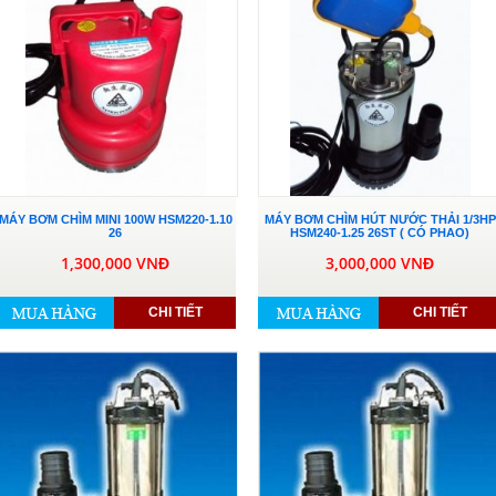
MÁY BƠM CHÌM MINI 100W HSM220-1.10
MÁY BƠM CHÌM HÚT NƯỚC THẢI 1/3HP
26
HSM240-1.25 26ST ( CÓ PHAO)
1,300,000 VNĐ
3,000,000 VNĐ
CHI TIẾT
CHI TIẾT