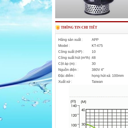
THÔNG TIN CHI TIẾT
Hãng sản xuất
:
APP
Model
:
KT-475
Công suất (HP)
:
10
Công suất hút (m³/h)
:
48
Cột áp (m)
:
30
Nguồn điện
:
380V 4"
Đặc điểm
:
họng hút-xả: 100mm
Xuất xứ
:
Taiwan