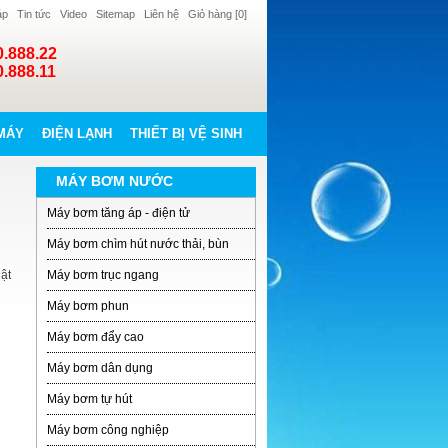
áp
Tin tức
Video
Sitemap
Liên hệ
Giỏ hàng [
0
]
0.888.22
0.888.11
MÁY
ĐIỆN LẠNH
THIẾT BỊ VỆ SINH
MÁY BƠM NƯỚC
Máy bơm tăng áp - điện tử
Máy bơm chìm hút nước thải, bùn
ật
Máy bơm trục ngang
Máy bơm phun
Máy bơm đẩy cao
Máy bơm dân dụng
Máy bơm tự hút
Máy bơm công nghiệp