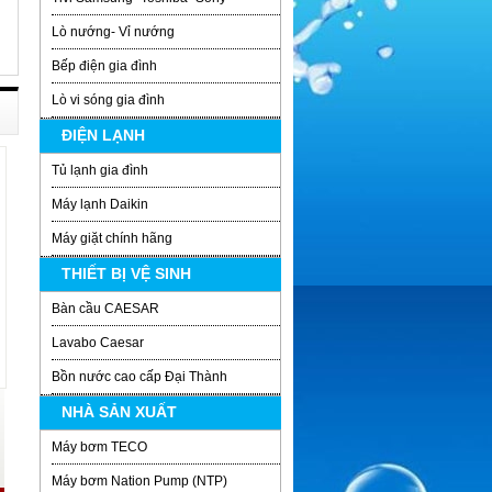
Lò nướng- Vỉ nướng
Bếp điện gia đình
Lò vi sóng gia đình
ĐIỆN LẠNH
Tủ lạnh gia đình
Máy lạnh Daikin
Máy giặt chính hãng
THIẾT BỊ VỆ SINH
Bàn cầu CAESAR
Lavabo Caesar
Bồn nước cao cấp Đại Thành
NHÀ SẢN XUẤT
Máy bơm TECO
Máy bơm Nation Pump (NTP)