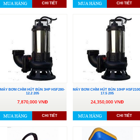
CHI TIẾT
CHI TIẾT
MÁY BƠM CHÌM HÚT BÙN 3HP HSF280-
MÁY BƠM CHÌM HÚT BÙN 10HP HSF2100
12.2 205
17.5 205
7,870,000 VNĐ
24,350,000 VNĐ
CHI TIẾT
CHI TIẾT