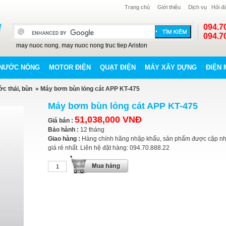
Trang chủ
Giới thiệu
Dịch vụ
Hỏi đ
094.7
094.7
may nuoc nong
,
may nuoc nong truc tiep Ariston
NƯỚC NÓNG
MOTOR ĐIỆN
QUẠT ĐIỆN
MÁY XÂY DỰNG
ĐIỆN 
c thải, bùn
» Máy bơm bùn lỏng cát APP KT-475
Máy bơm bùn lỏng cát APP KT-475
51,038,000 VNĐ
Giá bán :
Bảo hành :
12 tháng
Giao hàng :
Hàng chính hãng nhập khẩu, sản phẩm được cập nh
giá rẻ nhất. Liên hệ đặt hàng: 094.70.888.22