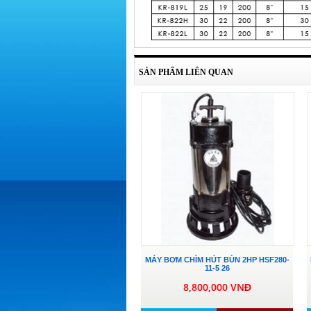
SẢN PHẨM LIÊN QUAN
MÁY BƠM CHÌM HÚT BÙN 2HP HSF280-
11-5 26
8,800,000 VNĐ