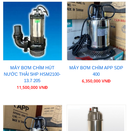
MÁY BƠM CHÌM HÚT
MÁY BƠM CHÌM APP SDP
NƯỚC THẢI 5HP HSM2100-
400
13.7 205
6,350,000 VNĐ
11,500,000 VNĐ