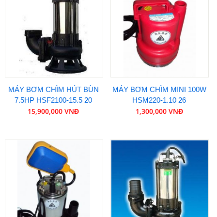
MÁY BƠM CHÌM HÚT BÙN
MÁY BƠM CHÌM MINI 100W
7.5HP HSF2100-15.5 20
HSM220-1.10 26
15,900,000 VNĐ
1,300,000 VNĐ