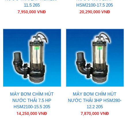
11.5 265
HSM2100-17.5 205
7,950,000 VNĐ
20,290,000 VNĐ
MÁY BƠM CHÌM HÚT
MÁY BƠM CHÌM HÚT
NƯỚC THẢI 7.5 HP
NƯỚC THẢI 3HP HSM280-
HSM2100-15.5 205
12.2 205
14,250,000 VNĐ
7,870,000 VNĐ