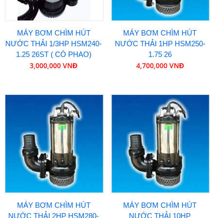
MÁY BƠM CHÌM HÚT
MÁY BƠM CHÌM HÚT
NƯỚC THẢI 1/3HP HSM240-
NƯỚC THẢI 1HP HSM250-
1.25 26ST ( CÓ PHAO)
1.75 26
3,000,000 VNĐ
4,700,000 VNĐ
MÁY BƠM CHÌM HÚT
MÁY BƠM CHÌM HÚT
NƯỚC THẢI 2HP HSM280-
NƯỚC THẢI 10HP