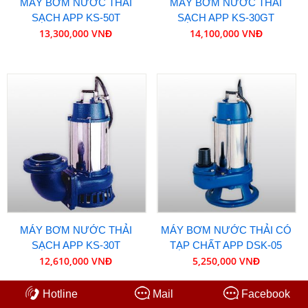
MÁY BƠM NƯỚC THẢI
MÁY BƠM NƯỚC THẢI
SẠCH APP KS-50T
SẠCH APP KS-30GT
13,300,000 VNĐ
14,100,000 VNĐ
MÁY BƠM NƯỚC THẢI
MÁY BƠM NƯỚC THẢI CÓ
SẠCH APP KS-30T
TẠP CHẤT APP DSK-05
12,610,000 VNĐ
5,250,000 VNĐ
Hotline
Mail
Facebook