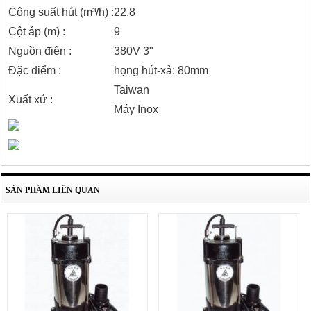
Công suất hút (m³/h) :
22.8
Cột áp (m) :
9
Nguồn điện :
380V 3"
Đặc điểm :
họng hút-xả: 80mm
Taiwan
Xuất xứ :
Máy Inox
SẢN PHẨM LIÊN QUAN