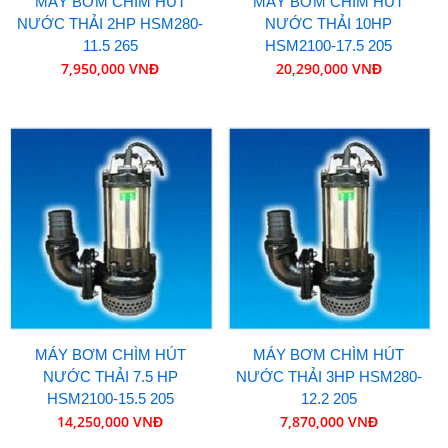
MÁY BƠM CHÌM HÚT
MÁY BƠM CHÌM HÚT
NƯỚC THẢI 2HP HSM280-
NƯỚC THẢI 10HP
11.5 265
HSM2100-17.5 205
7,950,000 VNĐ
20,290,000 VNĐ
MÁY BƠM CHÌM HÚT
MÁY BƠM CHÌM HÚT
NƯỚC THẢI 7.5 HP
NƯỚC THẢI 3HP HSM280-
HSM2100-15.5 205
12.2 205
14,250,000 VNĐ
7,870,000 VNĐ