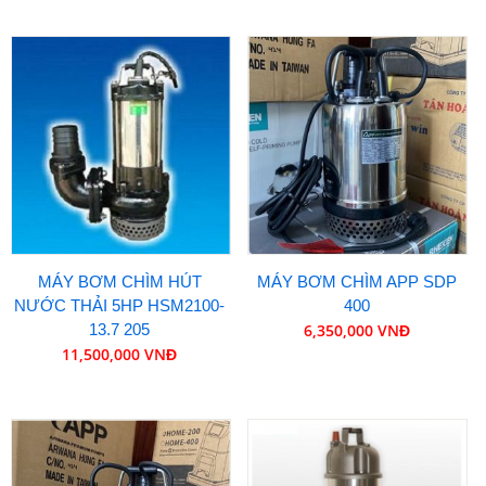
MÁY BƠM CHÌM HÚT
MÁY BƠM CHÌM APP SDP
NƯỚC THẢI 5HP HSM2100-
400
13.7 205
6,350,000 VNĐ
11,500,000 VNĐ