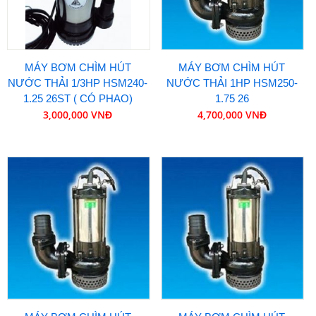
MÁY BƠM CHÌM HÚT
MÁY BƠM CHÌM HÚT
NƯỚC THẢI 1/3HP HSM240-
NƯỚC THẢI 1HP HSM250-
1.25 26ST ( CÓ PHAO)
1.75 26
3,000,000 VNĐ
4,700,000 VNĐ