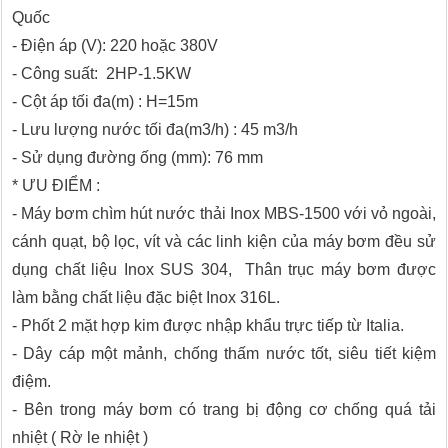
Quốc
- Điện áp (V): 220 hoặc 380V
- Công suất: 2HP-1.5KW
- Cột áp tối đa(m) : H=15m
- Lưu lượng nước tối đa(m3/h) : 45 m3/h
- Sử dụng đường ống (mm): 76 mm
* ƯU ĐIỂM :
- Máy bơm chìm hút nước thải Inox MBS-1500 với vỏ ngoài,
cánh quạt, bộ lọc, vít và các linh kiện của máy bơm đều sử
dụng chất liệu Inox SUS 304, Thân trục máy bơm được
làm bằng chất liệu đặc biệt Inox 316L.
- Phốt 2 mặt hợp kim được nhập khẩu trực tiếp từ Italia.
- Dây cáp một mảnh, chống thấm nước tốt, siêu tiết kiệm
điệm.
- Bên trong máy bơm có trang bị động cơ chống quá tải
nhiệt ( Rờ le nhiệt )