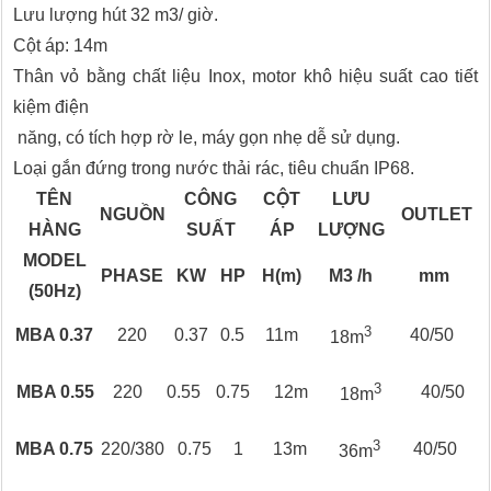
Lưu lượng hút 32 m3/ giờ.
Cột áp: 14m
Thân vỏ bằng chất liệu Inox, motor khô hiệu suất cao tiết
kiệm điện
năng, có tích hợp rờ le, máy gọn nhẹ dễ sử dụng.
Loại gắn đứng trong nước thải rác, tiêu chuẩn IP68.
TÊN
CÔNG
CỘT
LƯU
NGUỒN
OUTLET
HÀNG
SUẤT
ÁP
LƯỢNG
MODEL
PHASE
KW
HP
H(m)
M3 /h
mm
(50Hz)
3
MBA 0.37
220
0.37
0.5
11m
40/50
18m
3
MBA 0.55
220
0.55
0.75
12m
40/50
18m
3
MBA 0.75
220/380
0.75
1
13m
40/50
36m