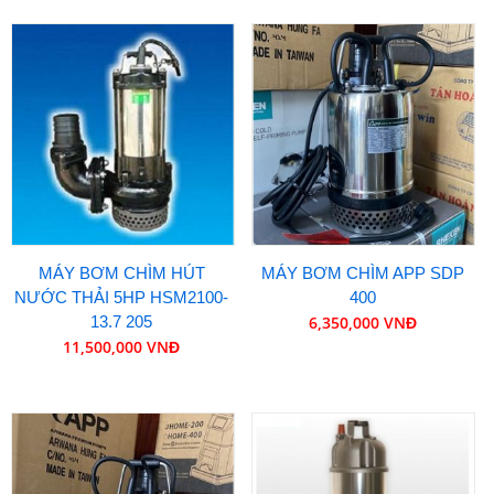
MÁY BƠM CHÌM HÚT
MÁY BƠM CHÌM APP SDP
NƯỚC THẢI 5HP HSM2100-
400
13.7 205
6,350,000 VNĐ
11,500,000 VNĐ