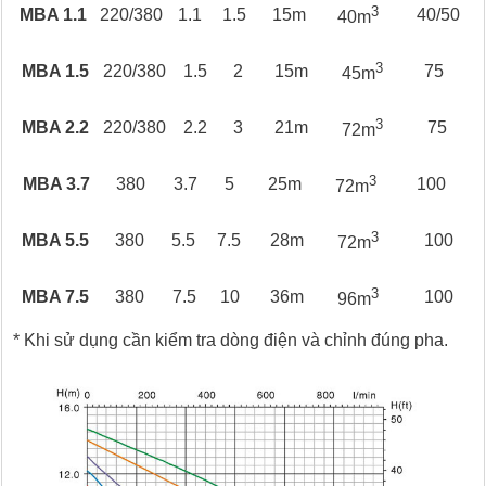
3
MBA 1.1
220/380
1.1
1.5
15m
40/50
40m
3
MBA 1.5
220/380
1.5
2
15m
75
45m
3
MBA 2.2
220/380
2.2
3
21m
75
72m
3
MBA 3.7
380
3.7
5
25m
100
72m
3
MBA 5.5
380
5.5
7.5
28m
100
72m
3
MBA 7.5
380
7.5
10
36m
100
96m
* Khi sử dụng cần kiểm tra dòng điện và chỉnh đúng pha.