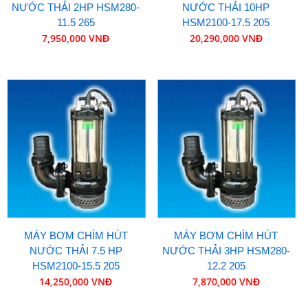
NƯỚC THẢI 2HP HSM280-
NƯỚC THẢI 10HP
11.5 265
HSM2100-17.5 205
7,950,000 VNĐ
20,290,000 VNĐ
MÁY BƠM CHÌM HÚT
MÁY BƠM CHÌM HÚT
NƯỚC THẢI 7.5 HP
NƯỚC THẢI 3HP HSM280-
HSM2100-15.5 205
12.2 205
14,250,000 VNĐ
7,870,000 VNĐ