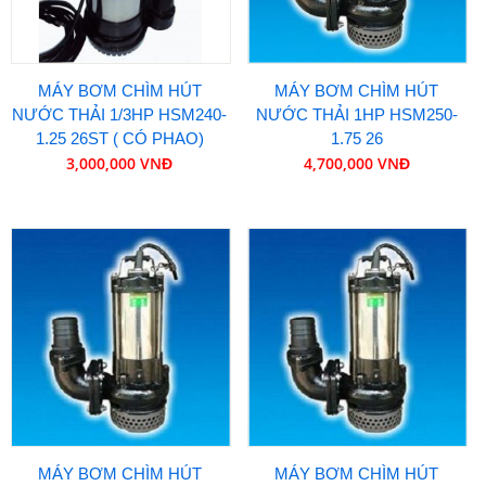
MÁY BƠM CHÌM HÚT
MÁY BƠM CHÌM HÚT
NƯỚC THẢI 1/3HP HSM240-
NƯỚC THẢI 1HP HSM250-
1.25 26ST ( CÓ PHAO)
1.75 26
3,000,000 VNĐ
4,700,000 VNĐ
MÁY BƠM CHÌM HÚT
MÁY BƠM CHÌM HÚT