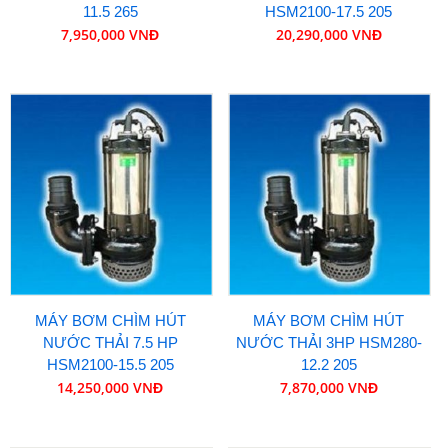
11.5 265
HSM2100-17.5 205
7,950,000 VNĐ
20,290,000 VNĐ
MÁY BƠM CHÌM HÚT
MÁY BƠM CHÌM HÚT
NƯỚC THẢI 7.5 HP
NƯỚC THẢI 3HP HSM280-
HSM2100-15.5 205
12.2 205
14,250,000 VNĐ
7,870,000 VNĐ