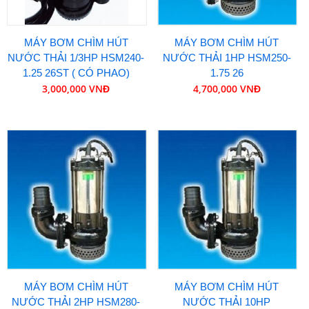
MÁY BƠM CHÌM HÚT
MÁY BƠM CHÌM HÚT
NƯỚC THẢI 1/3HP HSM240-
NƯỚC THẢI 1HP HSM250-
1.25 26ST ( CÓ PHAO)
1.75 26
3,000,000 VNĐ
4,700,000 VNĐ
MÁY BƠM CHÌM HÚT
MÁY BƠM CHÌM HÚT
NƯỚC THẢI 2HP HSM280-
NƯỚC THẢI 10HP