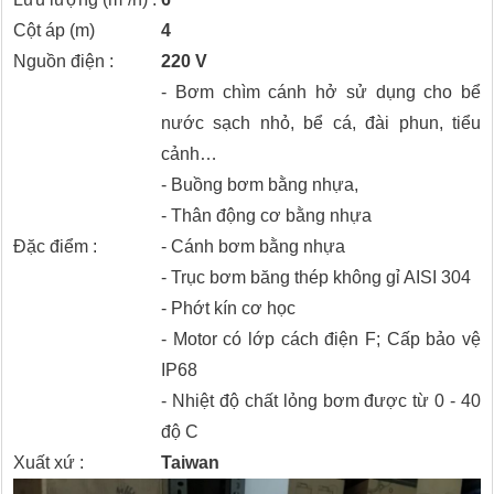
Cột áp (m)
4
Nguồn điện :
220 V
- Bơm chìm cánh hở sử dụng cho bể
nước sạch nhỏ, bể cá, đài phun, tiểu
cảnh…
- Buồng bơm bằng nhựa,
- Thân động cơ bằng nhựa
Đặc điểm :
- Cánh bơm bằng nhựa
- Trục bơm băng thép không gỉ AISI 304
- Phớt kín cơ học
- Motor có lớp cách điện F; Cấp bảo vệ
IP68
- Nhiệt độ chất lỏng bơm được từ 0 - 40
độ C
Xuất xứ :
Taiwan