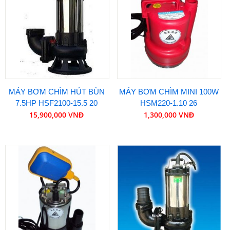
MÁY BƠM CHÌM HÚT BÙN
MÁY BƠM CHÌM MINI 100W
7.5HP HSF2100-15.5 20
HSM220-1.10 26
15,900,000 VNĐ
1,300,000 VNĐ