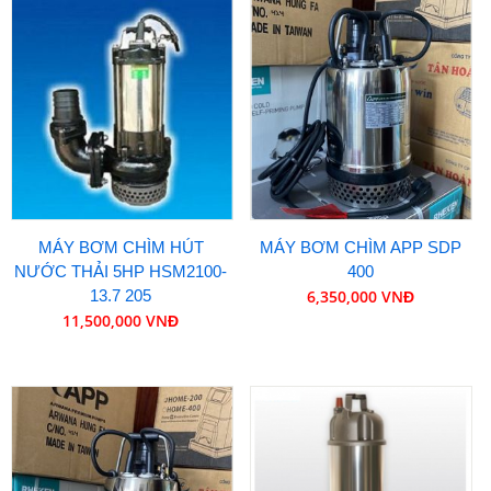
MÁY BƠM CHÌM HÚT
MÁY BƠM CHÌM APP SDP
NƯỚC THẢI 5HP HSM2100-
400
13.7 205
6,350,000 VNĐ
11,500,000 VNĐ