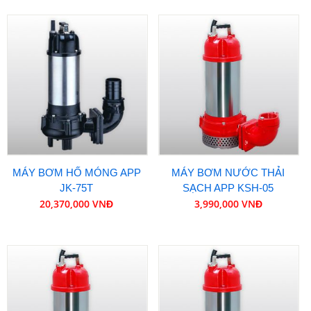
MÁY BƠM HỐ MÓNG APP
MÁY BƠM NƯỚC THẢI
JK-75T
SẠCH APP KSH-05
20,370,000 VNĐ
3,990,000 VNĐ