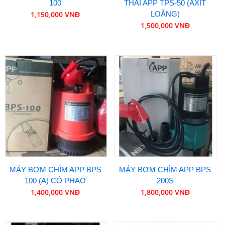
100
THẢI APP TPS-50 (AXIT
1,150,000 VNĐ
LOÃNG)
1,500,000 VNĐ
MÁY BƠM CHÌM APP BPS
MÁY BƠM CHÌM APP BPS
100 (A) CÓ PHAO
200S
1,400,000 VNĐ
1,800,000 VNĐ