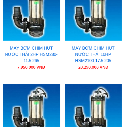
MÁY BƠM CHÌM HÚT
MÁY BƠM CHÌM HÚT
NƯỚC THẢI 2HP HSM280-
NƯỚC THẢI 10HP
11.5 265
HSM2100-17.5 205
7,950,000 VNĐ
20,290,000 VNĐ