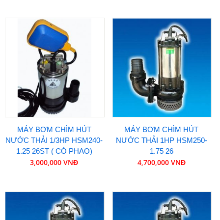
MÁY BƠM CHÌM HÚT
MÁY BƠM CHÌM HÚT
NƯỚC THẢI 1/3HP HSM240-
NƯỚC THẢI 1HP HSM250-
1.25 26ST ( CÓ PHAO)
1.75 26
3,000,000 VNĐ
4,700,000 VNĐ