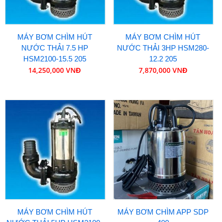
MÁY BƠM CHÌM HÚT
MÁY BƠM CHÌM HÚT
NƯỚC THẢI 7.5 HP
NƯỚC THẢI 3HP HSM280-
HSM2100-15.5 205
12.2 205
14,250,000 VNĐ
7,870,000 VNĐ
MÁY BƠM CHÌM HÚT
MÁY BƠM CHÌM APP SDP