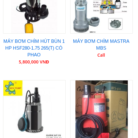
MÁY BƠM CHÌM HÚT BÙN 1
MÁY BƠM CHÌM MASTRA
HP HSF280-1.75 265(T) CÓ
MBS
PHAO
Call
5,800,000 VNĐ