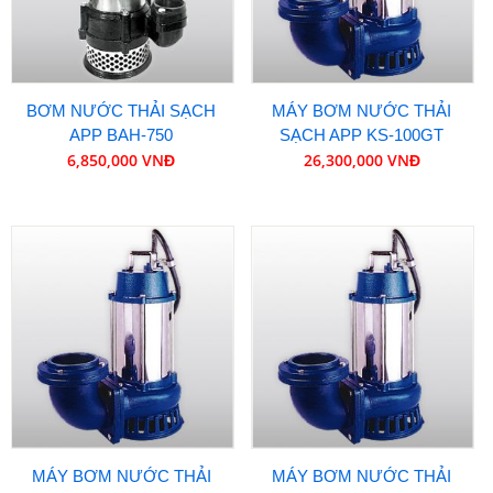
BƠM NƯỚC THẢI SẠCH
MÁY BƠM NƯỚC THẢI
APP BAH-750
SẠCH APP KS-100GT
6,850,000 VNĐ
26,300,000 VNĐ
MÁY BƠM NƯỚC THẢI
MÁY BƠM NƯỚC THẢI