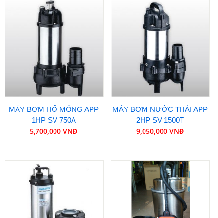
MÁY BƠM HỐ MÓNG APP
MÁY BƠM NƯỚC THẢI APP
1HP SV 750A
2HP SV 1500T
5,700,000 VNĐ
9,050,000 VNĐ