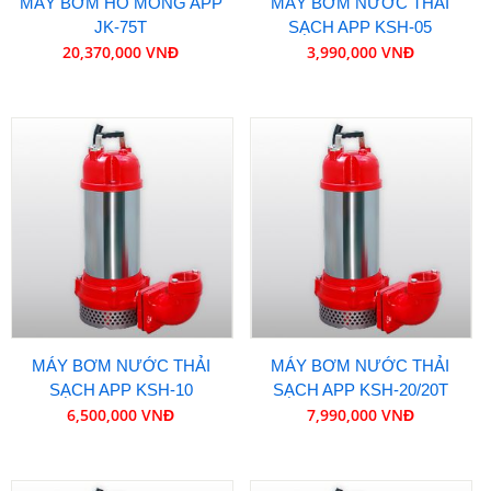
MÁY BƠM HỐ MÓNG APP
MÁY BƠM NƯỚC THẢI
JK-75T
SẠCH APP KSH-05
20,370,000 VNĐ
3,990,000 VNĐ
MÁY BƠM NƯỚC THẢI
MÁY BƠM NƯỚC THẢI
SẠCH APP KSH-10
SẠCH APP KSH-20/20T
6,500,000 VNĐ
7,990,000 VNĐ