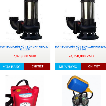
MÁY BƠM CHÌM HÚT BÙN 3HP HSF280-
MÁY BƠM CHÌM HÚT BÙN 10HP HSF2100
12.2 205
17.5 205
7,870,000 VNĐ
24,350,000 VNĐ
CHI TIẾT
CHI TIẾT