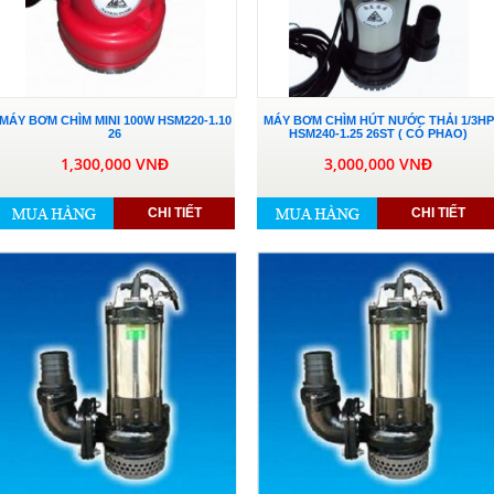
MÁY BƠM CHÌM MINI 100W HSM220-1.10
MÁY BƠM CHÌM HÚT NƯỚC THẢI 1/3HP
26
HSM240-1.25 26ST ( CÓ PHAO)
1,300,000 VNĐ
3,000,000 VNĐ
CHI TIẾT
CHI TIẾT