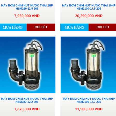
MÁY BƠM CHÌM HÚT NƯỚC THẢI 2HP
MÁY BƠM CHÌM HÚT NƯỚC THẢI 10HP
HSM280-11.5 265
HSM2100-17.5 205
7,950,000 VNĐ
20,290,000 VNĐ
CHI TIẾT
CHI TIẾT
MÁY BƠM CHÌM HÚT NƯỚC THẢI 3HP
MÁY BƠM CHÌM HÚT NƯỚC THẢI 5HP
HSM280-12.2 205
HSM2100-13.7 205
7,870,000 VNĐ
11,500,000 VNĐ