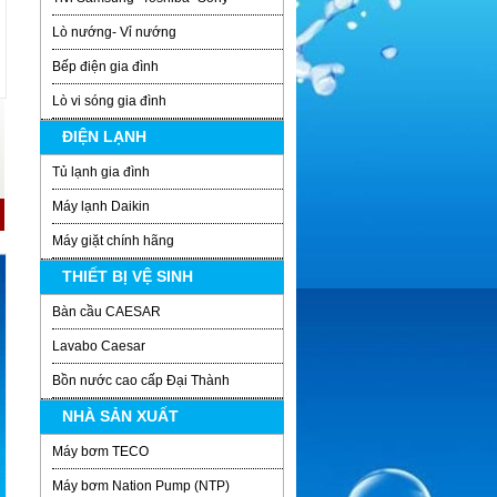
Lò nướng- Vỉ nướng
Bếp điện gia đình
Lò vi sóng gia đình
ĐIỆN LẠNH
Tủ lạnh gia đình
Máy lạnh Daikin
Máy giặt chính hãng
THIẾT BỊ VỆ SINH
Bàn cầu CAESAR
Lavabo Caesar
Bồn nước cao cấp Đại Thành
NHÀ SẢN XUẤT
Máy bơm TECO
Máy bơm Nation Pump (NTP)