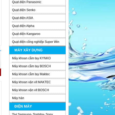
Quạt điện Panasonic
Quạt điện Senko
Quạt điện ASIA
Quạt điện Alpha
Quạt điện Kangaroo
Quạt điện công nghiệp Super Win
MÁY XÂY DỰNG
-
Máy khoan cầm tay KYNKO
Máy khoan cầm tay BOSCH
Máy khoan cầm tay Maktec
Máy khoan vặn vít MAKTEC
Máy khoan vặn vít BOSCH
Máy hàn
ĐIỆN MÁY
Tivi Samsung- Toshiba- Sony