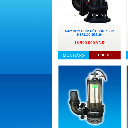
MÁY BƠM CHÌM HÚT BÙN 7.5HP
HSF2100-15.5 20
15,900,000 VNĐ
CHI TIẾT