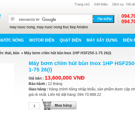
Trang chủ
Giới thiệu
Dịch vụ
Hỏi đ
094.7
094.7
may nuoc nong
,
may nuoc nong truc tiep Ariston
NƯỚC NÓNG
MOTOR ĐIỆN
QUẠT ĐIỆN
MÁY XÂY DỰNG
ĐIỆN 
c thải, bùn
» Máy bơm chìm hút bùn Inox 1HP HSF250-1-75 26(i)
Máy bơm chìm hút bùn Inox 1HP HSF250
1-75 26(i)
13,600,000 VNĐ
Giá bán :
Bảo hành :
12 tháng
Giao hàng :
Hàng chính hãng nhập khẩu, sản phẩm được cập nh
giá rẻ nhất. Liên hệ đặt hàng: 094.70.888.22