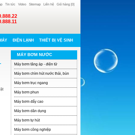
áp
Tin tức
Video
Sitemap
Liên hệ
Giỏ hàng [
0
]
0.888.22
0.888.11
MÁY
ĐIỆN LẠNH
THIẾT BỊ VỆ SINH
MÁY BƠM NƯỚC
-
Máy bơm tăng áp - điện tử
Máy bơm chìm hút nước thải, bùn
Máy bơm trục ngang
ật
Máy bơm phun
Máy bơm đẩy cao
Máy bơm dân dụng
Máy bơm tự hút
Máy bơm công nghiệp