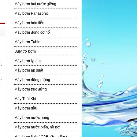
Máy bơm hút nước giếng
Máy bơm Panasonic
Máy bơm hỏa tiễn
Máy bơm động cơ nổ
Máy bơm Tubin
Buly trợ bơm
Máy bơm ly tâm
,
Máy bơm áp suất
:
Máy bơm đồng ruộng
Máy bơm trục đứng
Máy Thôỉ Khí
Máy bơm dầu
Máy bơm nước nóng
Máy bơm nước biển, hồ bơi
Máy bơm Italy ( DAB- Grundfos)