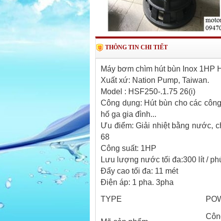
THÔNG TIN CHI TIẾT
Máy bơm chìm hút bùn Inox 1HP H
Xuất xứ: Nation Pump, Taiwan.
Model : HSF250-.1.75 26(i)
Công dụng: Hút bùn cho các công t
hố ga gia đình...
Ưu điểm: Giải nhiệt bằng nước, 
68
Công suất: 1HP
Lưu lượng nước tối đa:300 lít / ph
Đẩy cao tối đa: 11 mét
Điện áp: 1 pha. 3pha​
TYPE
PO
Cô