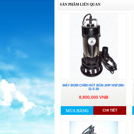
SẢN PHẨM LIÊN QUAN
MÁY BƠM CHÌM HÚT BÙN 2HP HSF280-
11-5 26
8,800,000 VNĐ
CHI TIẾT