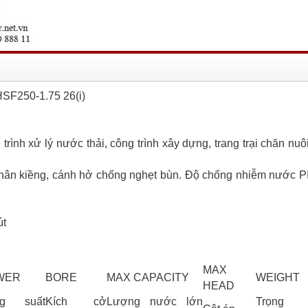
SF250-1.75 26(i)
rình xử lý nước thải, công trình xây dựng, trang trại chăn nuôi
chân kiềng, cánh hở chống nghẹt bùn. Độ chống nhiễm nước PI
út
MAX
WER
BORE
MAX CAPACITY
WEIGHT
HEAD
ng suất
Kích cở
Lượng nước lớn
Trọng