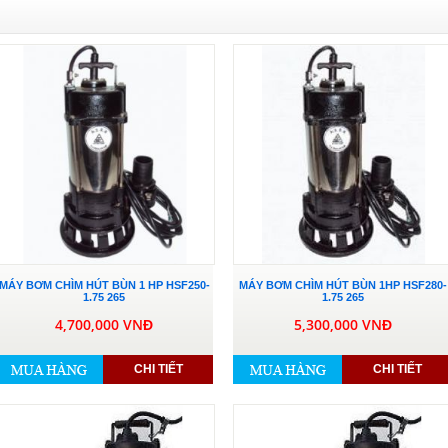
MÁY BƠM CHÌM HÚT BÙN 1 HP HSF250-
MÁY BƠM CHÌM HÚT BÙN 1HP HSF280-
1.75 265
1.75 265
4,700,000 VNĐ
5,300,000 VNĐ
CHI TIẾT
CHI TIẾT