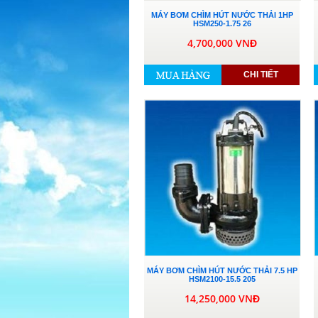
MÁY BƠM CHÌM HÚT NƯỚC THẢI 1HP
HSM250-1.75 26
4,700,000 VNĐ
CHI TIẾT
MÁY BƠM CHÌM HÚT NƯỚC THẢI 7.5 HP
HSM2100-15.5 205
14,250,000 VNĐ