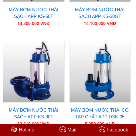
MÁY BƠM NƯỚC THẢI
MÁY BƠM NƯỚC THẢI
SẠCH APP KS-50T
SẠCH APP KS-30GT
13,300,000 VNĐ
14,100,000 VNĐ
MÁY BƠM NƯỚC THẢI
MÁY BƠM NƯỚC THẢI CÓ
SẠCH APP KS-30T
TẠP CHẤT APP DSK-05
12,610,000 VNĐ
5,250,000 VNĐ
Hotline
Mail
Facebook