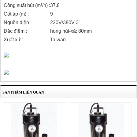
Công suất hút (m³/h) :
37.8
Cột áp (m) :
9
Nguồn điện :
220V/380V 3"
Đặc điểm :
họng hút-xả: 80mm
Xuất xứ :
Taiwan
SẢN PHẨM LIÊN QUAN