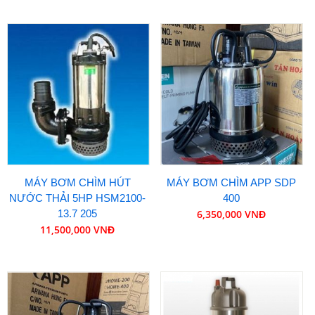
MÁY BƠM CHÌM HÚT
MÁY BƠM CHÌM APP SDP
NƯỚC THẢI 5HP HSM2100-
400
13.7 205
6,350,000 VNĐ
11,500,000 VNĐ