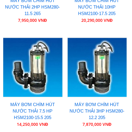
MÁY BƠM CHÌM HÚT
MÁY BƠM CHÌM HÚT
NƯỚC THẢI 2HP HSM280-
NƯỚC THẢI 10HP
11.5 265
HSM2100-17.5 205
7,950,000 VNĐ
20,290,000 VNĐ
MÁY BƠM CHÌM HÚT
MÁY BƠM CHÌM HÚT
NƯỚC THẢI 7.5 HP
NƯỚC THẢI 3HP HSM280-
HSM2100-15.5 205
12.2 205
14,250,000 VNĐ
7,870,000 VNĐ