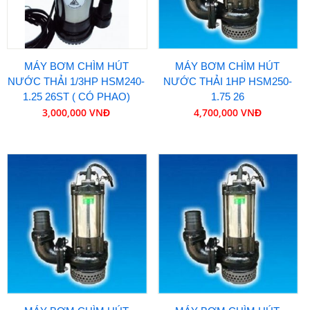
MÁY BƠM CHÌM HÚT
MÁY BƠM CHÌM HÚT
NƯỚC THẢI 1/3HP HSM240-
NƯỚC THẢI 1HP HSM250-
1.25 26ST ( CÓ PHAO)
1.75 26
3,000,000 VNĐ
4,700,000 VNĐ