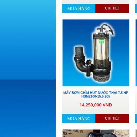
CHI TIẾT
MÁY BƠM CHÌM HÚT NƯỚC THẢI 7.5 HP
HSM2100-15.5 205
14,250,000 VNĐ
CHI TIẾT