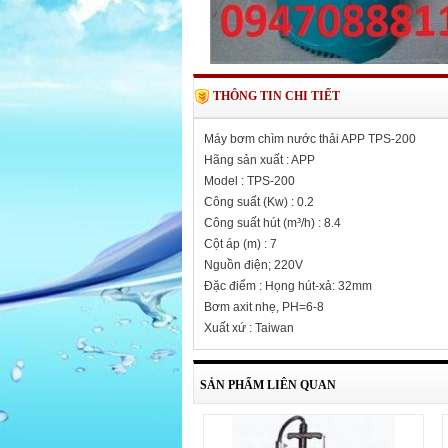
THÔNG TIN CHI TIẾT
Máy bơm chìm nước thải APP TPS-200
Hãng sản xuất : APP
Model : TPS-200
Công suất (Kw) : 0.2
Công suất hút (m³/h) : 8.4
Cột áp (m) : 7
Nguồn điện; 220V
Đặc điểm : Họng hút-xả: 32mm
Bơm axit nhẹ, PH=6-8
Xuất xứ : Taiwan
SẢN PHẨM LIÊN QUAN