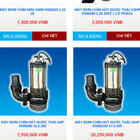
MÁY BƠM CHÌM MINI 100W HSM220-1.10
MÁY BƠM CHÌM HÚT NƯỚC THẢI 1/3HP
26
HSM240-1.25 26ST ( CÓ PHAO)
1,300,000 VNĐ
3,000,000 VNĐ
CHI TIẾT
CHI TIẾT
MÁY BƠM CHÌM HÚT NƯỚC THẢI 2HP
MÁY BƠM CHÌM HÚT NƯỚC THẢI 10HP
HSM280-11.5 265
HSM2100-17.5 205
7,950,000 VNĐ
20,290,000 VNĐ