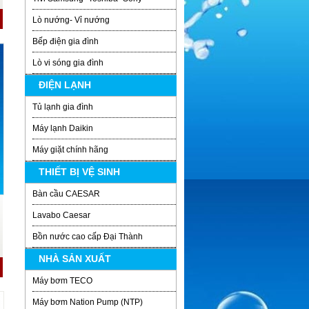
Lò nướng- Vỉ nướng
Bếp điện gia đình
Lò vi sóng gia đình
ĐIỆN LẠNH
Tủ lạnh gia đình
Máy lạnh Daikin
Máy giặt chính hãng
THIẾT BỊ VỆ SINH
Bàn cầu CAESAR
Lavabo Caesar
Bồn nước cao cấp Đại Thành
NHÀ SẢN XUẤT
Máy bơm TECO
Máy bơm Nation Pump (NTP)