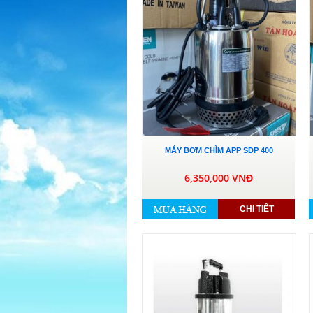
MÁY BƠM CHÌM APP SDP 400
6,350,000 VNĐ
CHI TIẾT