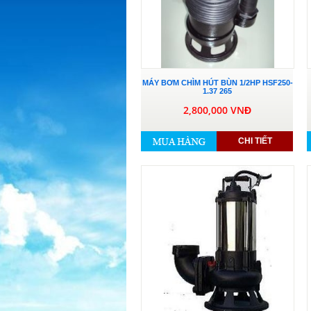
MÁY BƠM CHÌM HÚT BÙN 1/2HP HSF250-
1.37 265
2,800,000 VNĐ
CHI TIẾT