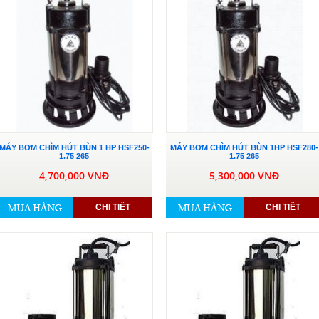
MÁY BƠM CHÌM HÚT BÙN 1 HP HSF250-
MÁY BƠM CHÌM HÚT BÙN 1HP HSF280-
1.75 265
1.75 265
4,700,000 VNĐ
5,300,000 VNĐ
CHI TIẾT
CHI TIẾT