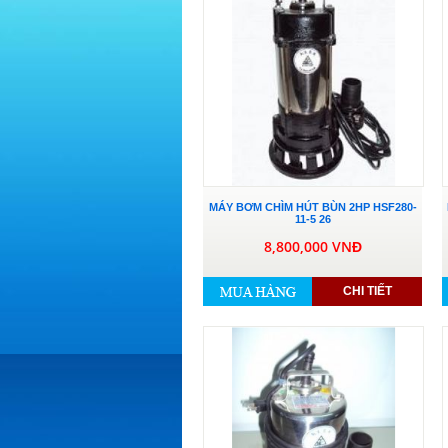
MÁY BƠM CHÌM HÚT BÙN 2HP HSF280-
11-5 26
8,800,000 VNĐ
CHI TIẾT