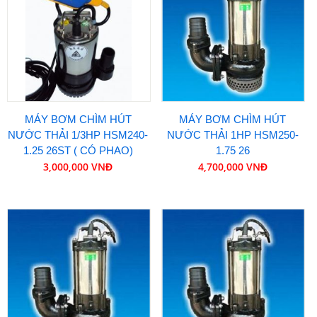
MÁY BƠM CHÌM HÚT
MÁY BƠM CHÌM HÚT
NƯỚC THẢI 1/3HP HSM240-
NƯỚC THẢI 1HP HSM250-
1.25 26ST ( CÓ PHAO)
1.75 26
3,000,000 VNĐ
4,700,000 VNĐ