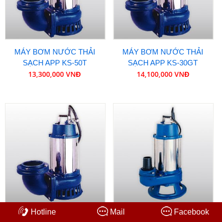
MÁY BƠM NƯỚC THẢI
MÁY BƠM NƯỚC THẢI
SẠCH APP KS-50T
SẠCH APP KS-30GT
13,300,000 VNĐ
14,100,000 VNĐ
Hotline
Mail
Facebook
MÁY BƠM NƯỚC THẢI
MÁY BƠM NƯỚC THẢI CÓ