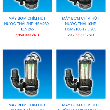
MÁY BƠM CHÌM HÚT
MÁY BƠM CHÌM HÚT
NƯỚC THẢI 2HP HSM280-
NƯỚC THẢI 10HP
11.5 265
HSM2100-17.5 205
7,950,000 VNĐ
20,290,000 VNĐ
MÁY BƠM CHÌM HÚT
MÁY BƠM CHÌM HÚT