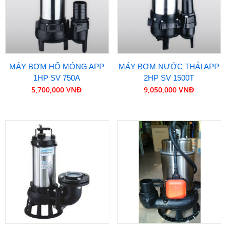
MÁY BƠM HỐ MÓNG APP
MÁY BƠM NƯỚC THẢI APP
1HP SV 750A
2HP SV 1500T
5,700,000 VNĐ
9,050,000 VNĐ