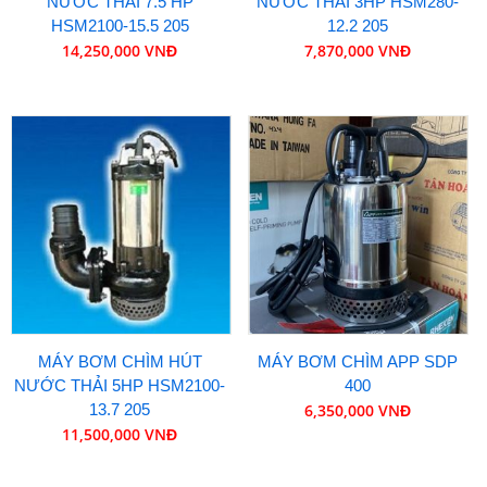
NƯỚC THẢI 7.5 HP
NƯỚC THẢI 3HP HSM280-
HSM2100-15.5 205
12.2 205
14,250,000 VNĐ
7,870,000 VNĐ
MÁY BƠM CHÌM HÚT
MÁY BƠM CHÌM APP SDP
NƯỚC THẢI 5HP HSM2100-
400
13.7 205
6,350,000 VNĐ
11,500,000 VNĐ