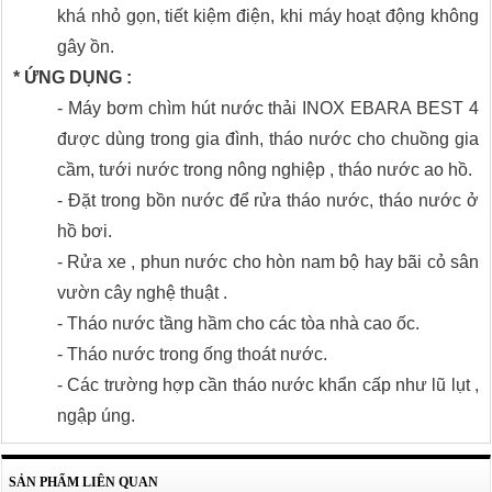
khá nhỏ gọn, tiết kiệm điện, khi máy hoạt động không
gây ồn.
* ỨNG DỤNG :
- Máy bơm chìm hút nước thải INOX EBARA BEST 4
được dùng trong gia đình, tháo nước cho chuồng gia
cầm, tưới nước trong nông nghiệp , tháo nước ao hồ.
- Đặt trong bồn nước để rửa tháo nước, tháo nước ở
hồ bơi.
- Rửa xe , phun nước cho hòn nam bộ hay bãi cỏ sân
vườn cây nghệ thuật .
- Tháo nước tầng hầm cho các tòa nhà cao ốc.
- Tháo nước trong ống thoát nước.
- Các trường hợp cần tháo nước khẩn cấp như lũ lụt ,
ngập úng.
SẢN PHẨM LIÊN QUAN