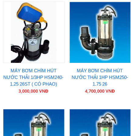
MÁY BƠM CHÌM HÚT
MÁY BƠM CHÌM HÚT
NƯỚC THẢI 1/3HP HSM240-
NƯỚC THẢI 1HP HSM250-
1.25 26ST ( CÓ PHAO)
1.75 26
3,000,000 VNĐ
4,700,000 VNĐ