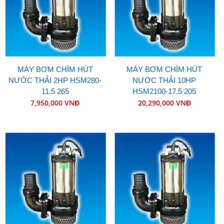
MÁY BƠM CHÌM HÚT
MÁY BƠM CHÌM HÚT
NƯỚC THẢI 2HP HSM280-
NƯỚC THẢI 10HP
11.5 265
HSM2100-17.5 205
7,950,000 VNĐ
20,290,000 VNĐ