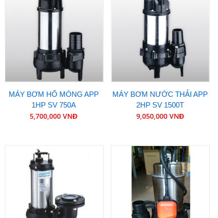
MÁY BƠM HỐ MÓNG APP
MÁY BƠM NƯỚC THẢI APP
1HP SV 750A
2HP SV 1500T
5,700,000 VNĐ
9,050,000 VNĐ