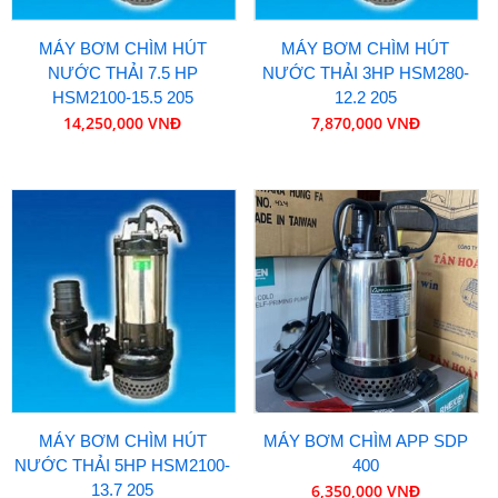
MÁY BƠM CHÌM HÚT
MÁY BƠM CHÌM HÚT
NƯỚC THẢI 7.5 HP
NƯỚC THẢI 3HP HSM280-
HSM2100-15.5 205
12.2 205
14,250,000 VNĐ
7,870,000 VNĐ
MÁY BƠM CHÌM HÚT
MÁY BƠM CHÌM APP SDP
NƯỚC THẢI 5HP HSM2100-
400
13.7 205
6,350,000 VNĐ